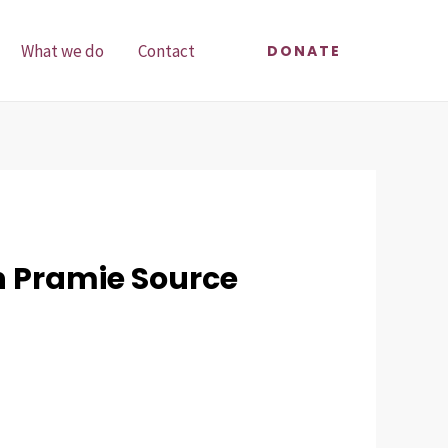
What we do
Contact
DONATE
n Pramie Source