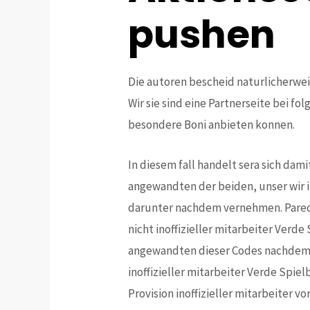
pushen
Die autoren bescheid naturlicherwei
Wir sie sind eine Partnerseite bei 
besondere Boni anbieten konnen.
In diesem fall handelt sera sich da
angewandten der beiden, unser wir 
darunter nachdem vernehmen. Parece
nicht inoffizieller mitarbeiter Verd
angewandten dieser Codes nachdem g
inoffizieller mitarbeiter Verde Sp
Provision inoffizieller mitarbeiter 