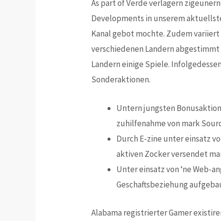
As part of Verde verlagern zigeune
Developments in unserem aktuellste
Kanal gebot mochte. Zudem variiert 
verschiedenen Landern abgestimmt is
Landern einige Spiele. Infolgedesse
Sonderaktionen.
Untern jungsten Bonusaktion
zuhilfenahme von mark Sourc
Durch E-zine unter einsatz 
aktiven Zocker versendet man
Unter einsatz von ‘ne Web-a
Geschaftsbeziehung aufgebau
Alabama registrierter Gamer existir