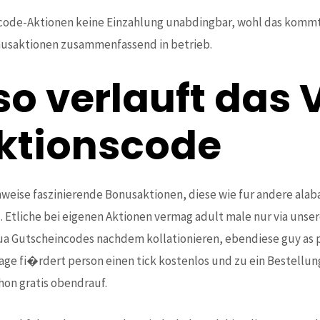
mocode-Aktionen keine Einzahlung unabdingbar, wohl das kommt
nusaktionen zusammenfassend in betrieb.
so verlauft das 
ktionscode
enweise faszinierende Bonusaktionen, diese wie fur andere alab
nd. Etliche bei eigenen Aktionen vermag adult male nur via un
ua Gutscheincodes nachdem kollationieren, ebendiese guy as p
tage fi�rdert person einen tick kostenlos und zu ein Bestellu
hon gratis obendrauf.