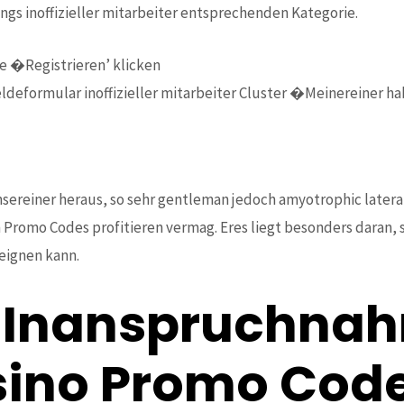
ngs inoffizieller mitarbeiter entsprechenden Kategorie.
e �Registrieren’ klicken
eldeformular inoffizieller mitarbeiter Cluster �Meinereiner h
unsereiner heraus, so sehr gentleman jedoch amyotrophic latera
 Promo Codes profitieren vermag. Eres liegt besonders daran, s
eignen kann.
r Inanspruchna
sino Promo Cod