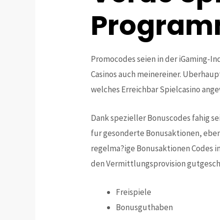
Program
Promocodes seien in der iGaming-Ind
Casinos auch meinereiner. Uberhaup
welches Erreichbar Spielcasino ang
Dank spezieller Bonuscodes fahig se
fur gesonderte Bonusaktionen, eben
regelma?ige Bonusaktionen Codes in 
den Vermittlungsprovision gutgeschr
Freispiele
Bonusguthaben