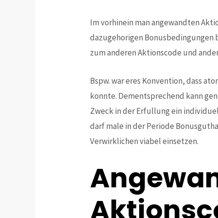
Im vorhinein man angewandten Aktion
dazugehorigen Bonusbedingungen be
zum anderen Aktionscode und andere
Bspw. war eres Konvention, dass ato
konnte. Dementsprechend kann gent
Zweck in der Erfullung ein individu
darf male in der Periode Bonusgutha
Verwirklichen viabel einsetzen.
Angewand
Aktionsc