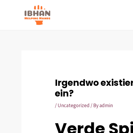
Skip
to
content
Irgendwo existie
ein?
/
Uncategorized
/ By
admin
Verde Sp