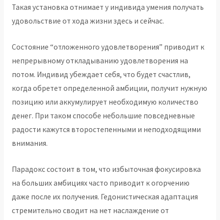
Такая установка отнимает у индивида умения получать
удовольствие от хода жизни здесь и сейчас.
Состояние “отложенного удовлетворения” приводит к
непрерывному откладыванию удовлетворения на
потом. Индивид убеждает себя, что будет счастлив,
когда обретет определенной амбиции, получит нужную
позицию или аккумулирует необходимую количество
денег. При таком способе небольшие повседневные
радости кажутся второстепенными и неподходящими
внимания.
Парадокс состоит в том, что избыточная фокусировка
на больших амбициях часто приводит к огорчению
даже после их получения. Гедонистическая адаптация
стремительно сводит на нет наслаждение от