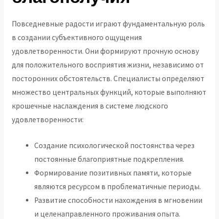
Повседневные радости играют фундаментальную роль
в создании субъективного ощущения
удовлетворенности. Они формируют прочную основу
для положительного восприятия жизни, независимо от
посторонних обстоятельств. Специалисты определяют
множество центральных функций, которые выполняют
крошечные наслаждения в системе людского
удовлетворенности:
Создание психологической постоянства через
постоянные благоприятные подкрепления.
Формирование позитивных памяти, которые
являются ресурсом в проблематичные периоды.
Развитие способности нахождения в мгновении
и целенаправленного проживания опыта.