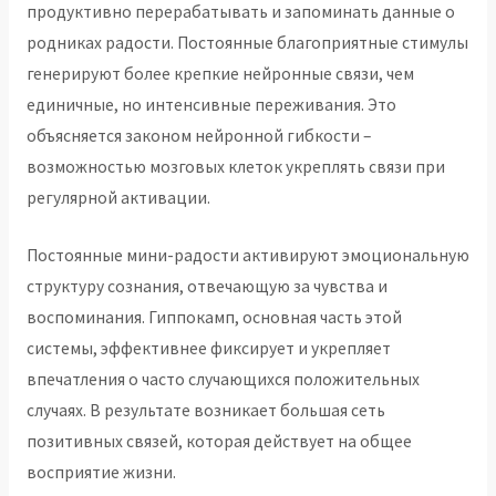
продуктивно перерабатывать и запоминать данные о
родниках радости. Постоянные благоприятные стимулы
генерируют более крепкие нейронные связи, чем
единичные, но интенсивные переживания. Это
объясняется законом нейронной гибкости –
возможностью мозговых клеток укреплять связи при
регулярной активации.
Постоянные мини-радости активируют эмоциональную
структуру сознания, отвечающую за чувства и
воспоминания. Гиппокамп, основная часть этой
системы, эффективнее фиксирует и укрепляет
впечатления о часто случающихся положительных
случаях. В результате возникает большая сеть
позитивных связей, которая действует на общее
восприятие жизни.