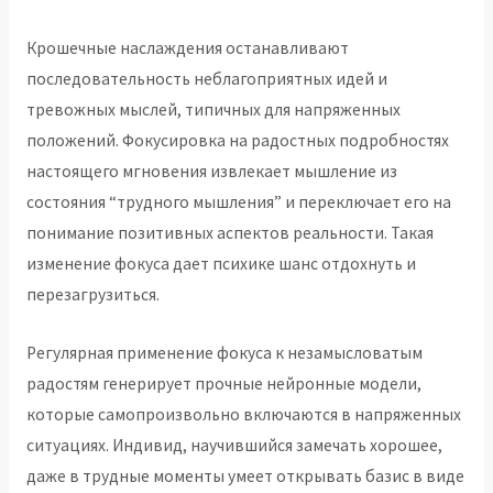
Крошечные наслаждения останавливают
последовательность неблагоприятных идей и
тревожных мыслей, типичных для напряженных
положений. Фокусировка на радостных подробностях
настоящего мгновения извлекает мышление из
состояния “трудного мышления” и переключает его на
понимание позитивных аспектов реальности. Такая
изменение фокуса дает психике шанс отдохнуть и
перезагрузиться.
Регулярная применение фокуса к незамысловатым
радостям генерирует прочные нейронные модели,
которые самопроизвольно включаются в напряженных
ситуациях. Индивид, научившийся замечать хорошее,
даже в трудные моменты умеет открывать базис в виде