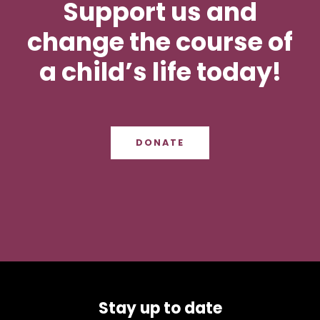
Support us and
change the course of
a child’s life today!
DONATE
Stay up to date