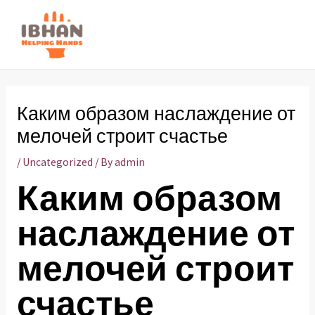
Skip
to
MAI
content
ME
Каким образом наслаждение от
мелочей строит счастье
/
Uncategorized
/ By
admin
Каким образом
наслаждение от
мелочей строит
счастье