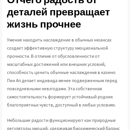
деталей превращает
жизнь прочнее
Умение находить наслаждение в обычных нюансах
создает эффективную структуру эмоциональной
прочности. В отличие от обусловленности от
масштабных достижений или внешних условий,
способность ценить обычные наслаждения в казино
Пин Ап делает индивида менее подверженным перед
повседневными невзгодами. Эта собственная
самостоятельность формирует устойчивый родник
благоприятных чувств, доступный в любых условиях.
Небольшие радости функционируют как природные
регуляторы эмоций, удерживая биохимический баланс