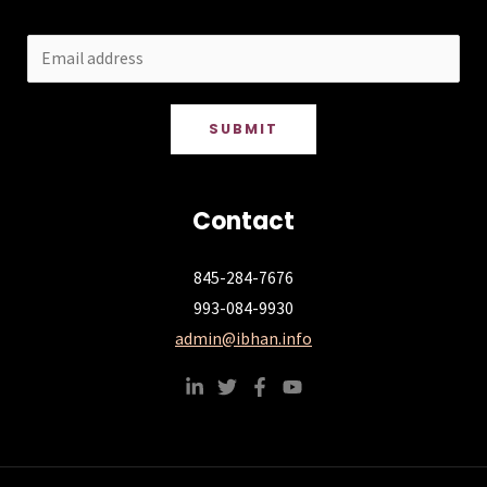
SUBMIT
Contact
845-284-7676
993-084-9930
admin@ibhan.info