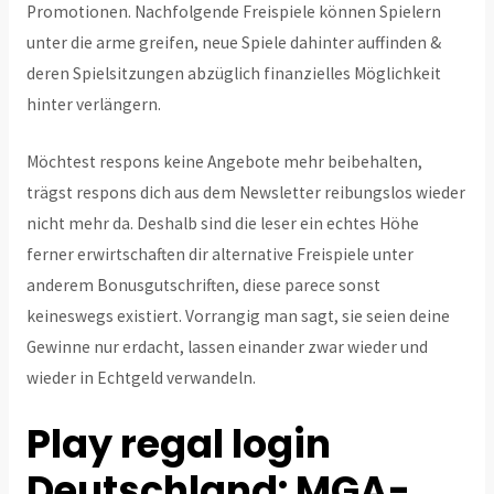
Promotionen.
Nachfolgende Freispiele können Spielern
unter die arme greifen, neue Spiele dahinter auffinden &
deren Spielsitzungen abzüglich finanzielles Möglichkeit
hinter verlängern.
Möchtest respons keine Angebote mehr beibehalten,
trägst respons dich aus dem Newsletter reibungslos wieder
nicht mehr da. Deshalb sind die leser ein echtes Höhe
ferner erwirtschaften dir alternative Freispiele unter
anderem Bonusgutschriften, diese parece sonst
keineswegs existiert. Vorrangig man sagt, sie seien deine
Gewinne nur erdacht, lassen einander zwar wieder und
wieder in Echtgeld verwandeln.
Play regal login
Deutschland: MGA-