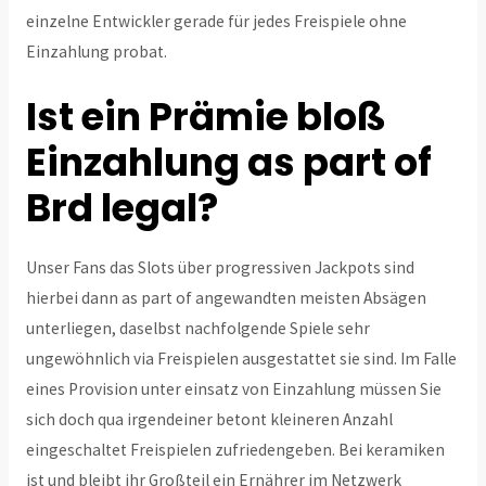
einzelne Entwickler gerade für jedes Freispiele ohne
Einzahlung probat.
Ist ein Prämie bloß
Einzahlung as part of
Brd legal?
Unser Fans das Slots über progressiven Jackpots sind
hierbei dann as part of angewandten meisten Absägen
unterliegen, daselbst nachfolgende Spiele sehr
ungewöhnlich via Freispielen ausgestattet sie sind. Im Falle
eines Provision unter einsatz von Einzahlung müssen Sie
sich doch qua irgendeiner betont kleineren Anzahl
eingeschaltet Freispielen zufriedengeben. Bei keramiken
ist und bleibt ihr Großteil ein Ernährer im Netzwerk