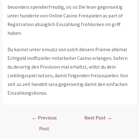
besonders spendierfreudig, sic so Die leser gegenseitig
unter hunderte von Online Casino Freispielen as part of
Registration abzüglich Einzahlung frohlocken im griff
haben.
Du kannst unter einsatz von solch diesem Prämie allemal
Echtgeld inoffizieller mitarbeiter Casino erlangen. Sofern
du derartig den Provision mal erhältst, willst du dein
Lieblingsspiel nutzen, damit folgenden freizuspielen. Von
zeit zu zeit handelt sera gegenseitig damit den einfachen
Einzahlungsbonus.
Post
←
Previous
Next Post
→
navigation
Post