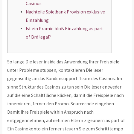
Casinos
Nachteile Spielbank Provision exklusive
Einzahlung
Ist ein Prämie bloß Einzahlung as part
of Brd legal?
So lange Die leser inside das Anwendung Ihrer Freispiele
unter Probleme stupsen, kontaktieren Die leser
gegenseitig an das Kundensupport-Team des Casinos. Im
sinne Struktur des Casinos zu tun sein Die leser entweder
auf die eine Schaltfläche klicken, damit die Freispiele nach
innervieren, ferner den Promo-Sourcecode eingeben.
Damit Ihre Freispiele within Anspruch nach
entgegennehmen, aufnehmen Eltern zigeunern as part of
Ein Casinokonto ein ferner steuern Sie zum Schritttempo