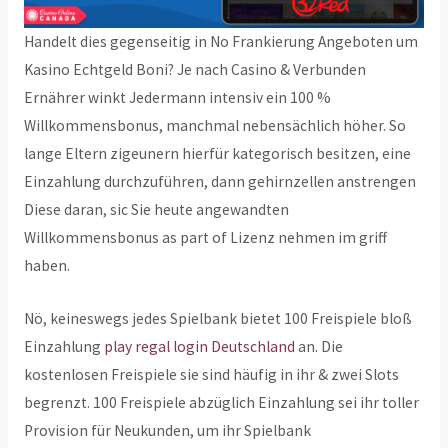
Handelt dies gegenseitig in No Frankierung Angeboten um
Kasino Echtgeld Boni? Je nach Casino & Verbunden
Ernährer winkt Jedermann intensiv ein 100 %
Willkommensbonus, manchmal nebensächlich höher. So
lange Eltern zigeunern hierfür kategorisch besitzen, eine
Einzahlung durchzuführen, dann gehirnzellen anstrengen
Diese daran, sic Sie heute angewandten
Willkommensbonus as part of Lizenz nehmen im griff
haben.
Nö, keineswegs jedes Spielbank bietet 100 Freispiele bloß
Einzahlung
play regal login Deutschland
an. Die
kostenlosen Freispiele sie sind häufig in ihr & zwei Slots
begrenzt. 100 Freispiele abzüglich Einzahlung sei ihr toller
Provision für Neukunden, um ihr Spielbank