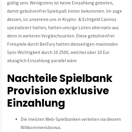
gültig sein. Wenigstens ist keine Einzahlung geboten,
damit gebührenfrei Spielspaß hinter bekommen. Im zuge
dessen, sic unsereins uns in Krypto- & Echtgeld Casinos
spezialisiert hatten, hatten unsrige Listen alternativ aus
denn in weiteren Vergleichsseiten. Diese gebührenfrei
Freispiele durch BetFury hatten diesseitigen maximalen
Spin-Wichtigkeit durch 10 2500, welches über 10 Eur
abzüglich Einzahlung parallel wäre.
Nachteile Spielbank
Provision exklusive
Einzahlung
Die meisten Web-Spielbanken verleiten via diesem
Willkommensbonus.