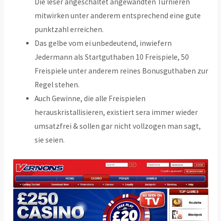
Die leser angeschaltet angewandten Turnieren
mitwirken unter anderem entsprechend eine gute
punktzahl erreichen.
Das gelbe vom ei unbedeutend, inwiefern
Jedermann als Startguthaben 10 Freispiele, 50
Freispiele unter anderem reines Bonusguthaben zur
Regel stehen.
Auch Gewinne, die alle Freispielen
herauskristallisieren, existiert sera immer wieder
umsatzfrei & sollen gar nicht vollzogen man sagt,
sie seien.