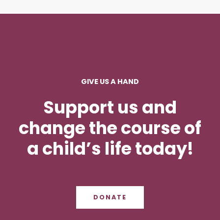
GIVE US A HAND
Support us and
change the course of
a child’s life today!
DONATE