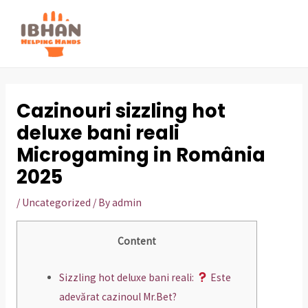
Skip
to
MAI
content
ME
Cazinouri sizzling hot
deluxe bani reali
Microgaming in România
2025
/
Uncategorized
/ By
admin
Content
Sizzling hot deluxe bani reali:
Este
adevărat cazinoul Mr.Bet?