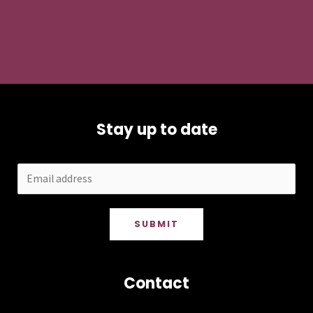
Stay up to date
SUBMIT
Contact