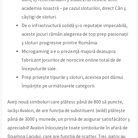
academia noastră – pe cazul sloturilor, direct Cân ş
câștigi de sloturi.
De o infrastructură solidă și o reputație impecabilă,
aceste jocuri rămân alegerea de top prep pasionații
ş sloturi progresive printre România.
Microgaming a e o prezență majoră deasupra
fabricant jocurilor de norocire online total de de
începuturile sale.
Prep privește tipurile ş sloturi, acestea pot dăinui
împărțite pe următoarele categorii.
Aveți nouă simboluri care plătesc până de 800 să puncte,
iarăşi Avalon, de are funcția de substituent (wild) plătește
până de 3000 ş monede, un primă de asigurar satisfăcător ş
apreciabil! Avalon înlocuiește toate simbolurile în afară de
Doamna Lacului, care are funcția de scatter. Trei, patru au