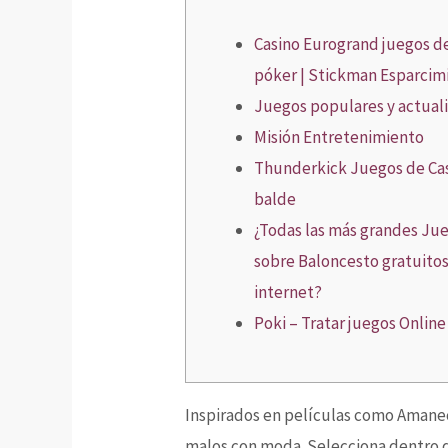
Casino Eurogrand juegos d
póker | Stickman Esparcim
Juegos populares y actual
Misión Entretenimiento
Thunderkick Juegos de Ca
balde
¿Todas las más grandes Ju
sobre Baloncesto gratuito
internet?
Poki – Tratar juegos Online
Inspirados en películas como Amanece
malos con moda. Selecciona dentro d