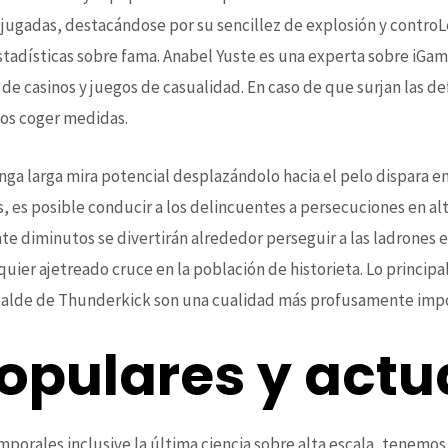
s jugadas, destacándose por su sencillez de explosión y contro
stadísticas sobre fama. Anabel Yuste es una experta sobre iGam
de casinos y juegos de casualidad. En caso de que surjan las de
os coger medidas.
a larga mira potencial desplazándolo hacia el pelo dispara en 
, es posible conducir a los delincuentes a persecuciones en al
e diminutos se divertirán alrededor perseguir a las ladrones e
lquier ajetreado cruce en la población de historieta. Lo princip
e balde de Thunderkick son una cualidad más profusamente imp
opulares y actu
porales inclusive la última ciencia sobre alta escala, tenemos