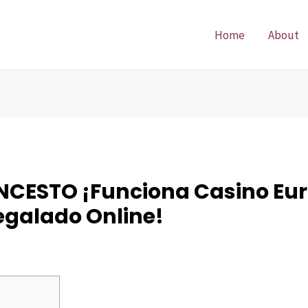
Home
About
CESTO ¡Funciona Casino Eu
egalado Online!