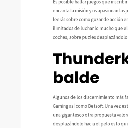
Es posible hallar juegos que inscribir
encanta la misión y os apasionan la
leerás sobre como gozar de acción en
ilimitados de luchar lo mucho que el
coches, sobre puzles desplazándolo 
Thunderk
balde
Algunos de los discernimiento más f
Gaming así­ como Betsoft. Una vez es
una gigantesco otra propuesta valora
desplazándolo hacia el pelo esto qui