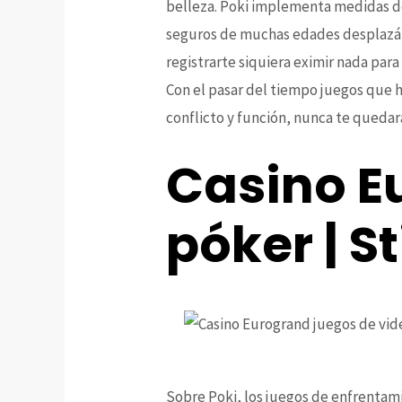
belleza. Poki implementa medidas de
seguros de muchas edades desplazán
registrarte siquiera eximir nada para
Con el pasar del tiempo juegos que
conflicto y función, nunca te quedar
Casino E
póker | 
Sobre Poki, los juegos de enfrentam