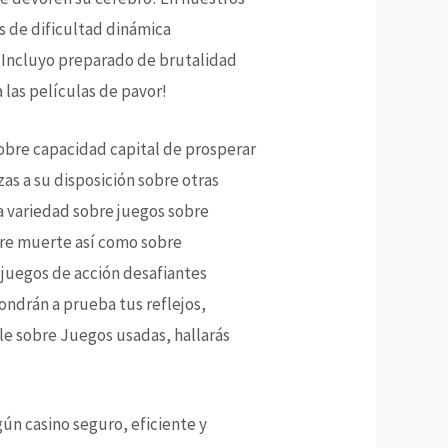
s de dificultad dinámica
¡Incluyo preparado de brutalidad
 las películas de pavor!
obre capacidad capital de prosperar
zas a su disposición sobre otras
la variedad sobre juegos sobre
bre muerte así­ como sobre
 juegos de acción desafiantes
ondrán a prueba tus reflejos,
le sobre Juegos usadas, hallarás
ún casino seguro, eficiente y