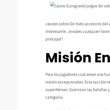
casinos sobre De todo accesorio d
interesante. Joviales cualquier favor
principal?
Misión E
Para los jugadores cual aman una fu
misión excepcionales. Esta sección 
superhéroes. Guerra en las batallas 
categoría.