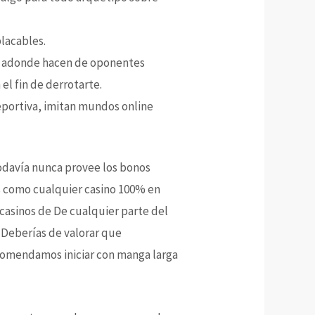
lacables.
so adonde hacen de oponentes
el fin de derrotarte.
eportiva, imitan mundos online
todavía nunca provee los bonos
s como cualquier casino 100% en
casinos de De cualquier parte del
Deberías de valorar que
ecomendamos iniciar con manga larga