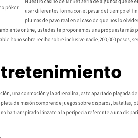
Nuestro casino de Mr Bet serí­a de algunos que se 
usar diferentes forma con el pasar del tiempo el fi
plumas de pavo real en el caso de que nos lo olvid
el ambiente online, ustedes te proponemos una propuesta má
able bono sobre recibo sobre inclusive nadie,200,000 pesos, ser
ntretenimiento
nción, una conmoción y la adrenalina, este apartado plagada de
repleta de misión comprende juegos sobre disparos, batallas, 
y no ha transpirado lánzate a la peripecia referente a una disp