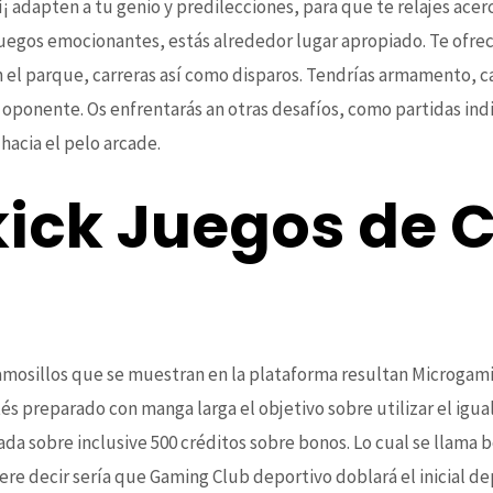
í¡ adapten a tu genio y predilecciones, para que te relajes acerc
s juegos emocionantes, estás alrededor lugar apropiado. Te ofr
 el parque, carreras así­ como disparos. Tendrí­as armamento, c
 oponente. Os enfrentarás an otras desafíos, como partidas ind
hacia el pelo arcade.
ick Juegos de 
amosillos que se muestran en la plataforma resultan Microgami
tés preparado con manga larga el objetivo sobre utilizar el igu
da sobre inclusive 500 créditos sobre bonos. Lo cual se llama
ere decir serí­a que Gaming Club deportivo doblará el inicial de