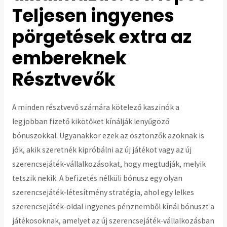
Teljesen ingyenes
pörgetések extra az
embereknek
Résztvevők
A minden résztvevő számára kötelező kaszinók a
legjobban fizető kikötőket kínálják lenyűgöző
bónuszokkal. Ugyanakkor ezek az ösztönzők azoknak is
jók, akik szeretnék kipróbálni az új játékot vagy az új
szerencsejáték-vállalkozásokat, hogy megtudják, melyik
tetszik nekik. A befizetés nélküli bónusz egy olyan
szerencsejáték-létesítmény stratégia, ahol egy lelkes
szerencsejáték-oldal ingyenes pénznemből kínál bónuszt a
játékosoknak, amelyet az új szerencsejáték-vállalkozásban