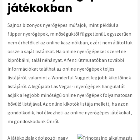
játékokban
Sajnos bizonyos nyerőgépes műfajok, mint például a
flipper nyerőgépek, minőségüktől függetlenül, egyszerűen
nem érhetők el az online kaszinókban, ezért nem állítottuk
össze a saját listánkat. Ha online nyerőgépeket szeretne
kipróbálni, talál néhányat. A fenti útmutatóban további
információkat találhat az online nyerőgépek teljes
listájáról, valamint a Wonderful Nugget legjobb kikötőinek
listájáról. A legújabb Las Vegas-i nyerőgépek hangulatát
adják a legjobb minőségű online nyerőgépek folyamatosan
bővülő listájával. Az online kikötők listája mellett, ha azon
gondolkodik, hol élvezheti az online nyerőgépes játékokat,
mi gondoskodunk Önről.
A játékoldalak dolgozói nagy