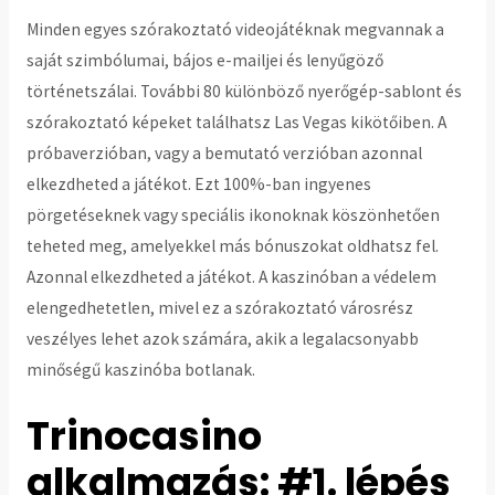
Minden egyes szórakoztató videojátéknak megvannak a
saját szimbólumai, bájos e-mailjei és lenyűgöző
történetszálai. További 80 különböző nyerőgép-sablont és
szórakoztató képeket találhatsz Las Vegas kikötőiben. A
próbaverzióban, vagy a bemutató verzióban azonnal
elkezdheted a játékot. Ezt 100%-ban ingyenes
pörgetéseknek vagy speciális ikonoknak köszönhetően
teheted meg, amelyekkel más bónuszokat oldhatsz fel.
Azonnal elkezdheted a játékot. A kaszinóban a védelem
elengedhetetlen, mivel ez a szórakoztató városrész
veszélyes lehet azok számára, akik a legalacsonyabb
minőségű kaszinóba botlanak.
Trinocasino
alkalmazás: #1. lépés