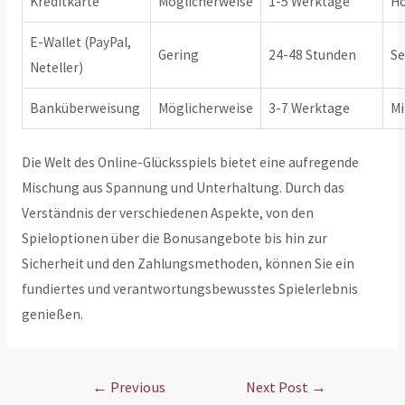
Kreditkarte
Möglicherweise
1-5 Werktage
H
E-Wallet (PayPal,
Gering
24-48 Stunden
Se
Neteller)
Banküberweisung
Möglicherweise
3-7 Werktage
Mi
Die Welt des Online-Glücksspiels bietet eine aufregende
Mischung aus Spannung und Unterhaltung. Durch das
Verständnis der verschiedenen Aspekte, von den
Spieloptionen über die Bonusangebote bis hin zur
Sicherheit und den Zahlungsmethoden, können Sie ein
fundiertes und verantwortungsbewusstes Spielerlebnis
genießen.
Post
←
Previous
Next Post
→