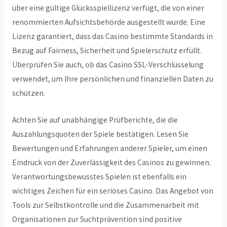
über eine gültige Glücksspiellizenz verfügt, die von einer
renommierten Aufsichtsbehörde ausgestellt wurde. Eine
Lizenz garantiert, dass das Casino bestimmte Standards in
Bezug auf Fairness, Sicherheit und Spielerschutz erfüllt.
Überprüfen Sie auch, ob das Casino SSL-Verschlüsselung
verwendet, um Ihre persönlichen und finanziellen Daten zu
schützen.
Achten Sie auf unabhängige Prüfberichte, die die
Auszahlungsquoten der Spiele bestätigen. Lesen Sie
Bewertungen und Erfahrungen anderer Spieler, um einen
Eindruck von der Zuverlässigkeit des Casinos zu gewinnen.
Verantwortungsbewusstes Spielen ist ebenfalls ein
wichtiges Zeichen für ein seriöses Casino. Das Angebot von
Tools zur Selbstkontrolle und die Zusammenarbeit mit
Organisationen zur Suchtprävention sind positive