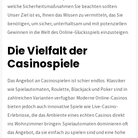
welche Sicherheitsmaßnahmen Sie beachten sollten.
Unser Ziel ist es, Ihnen das Wissen zu vermitteln, das Sie
benötigen, um sicher, unterhaltsam und mit potenziellen
Gewinnen in die Welt des Online-Glücksspiels einzusteigen.
Die Vielfalt der
Casinospiele
Das Angebot an Casinospielen ist schier endlos. Klassiker
wie Spielautomaten, Roulette, Blackjack und Poker sind in
zahlreichen Varianten verfügbar. Moderne Online-Casinos
bieten jedoch auch innovative Spiele wie Live-Casino-
Erlebnisse, die das Ambiente eines echten Casinos direkt
ins Wohnzimmer bringen. Spielautomaten dominieren oft
das Angebot, da sie einfach zu spielen sind und eine hohe