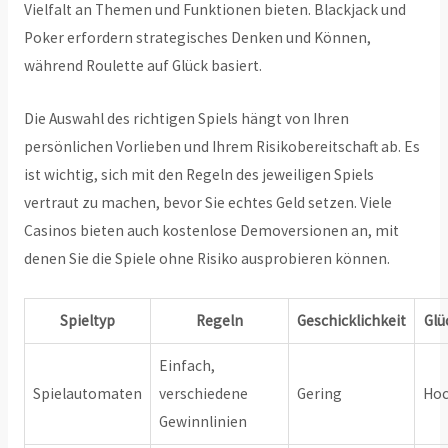
Vielfalt an Themen und Funktionen bieten. Blackjack und
Poker erfordern strategisches Denken und Können,
während Roulette auf Glück basiert.
Die Auswahl des richtigen Spiels hängt von Ihren
persönlichen Vorlieben und Ihrem Risikobereitschaft ab. Es
ist wichtig, sich mit den Regeln des jeweiligen Spiels
vertraut zu machen, bevor Sie echtes Geld setzen. Viele
Casinos bieten auch kostenlose Demoversionen an, mit
denen Sie die Spiele ohne Risiko ausprobieren können.
Spieltyp
Regeln
Geschicklichkeit
Glü
Einfach,
Spielautomaten
verschiedene
Gering
Ho
Gewinnlinien