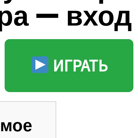
ра — вход
ИГРАТЬ
имое