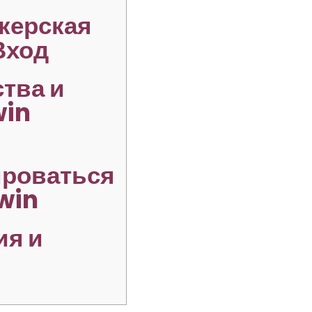
керская
Вход
тва и
win
ироваться
1win
ия и