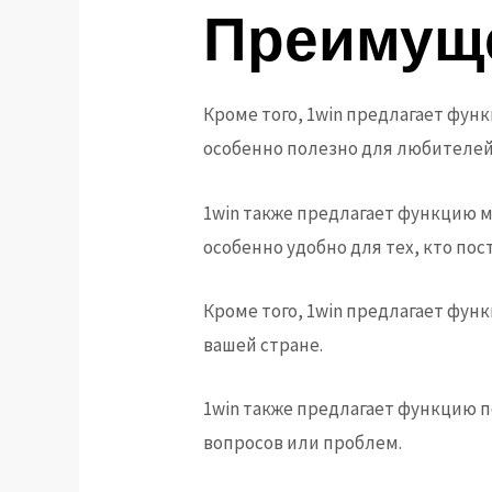
Преимуще
Кроме того, 1win предлагает фун
особенно полезно для любителей
1win также предлагает функцию м
особенно удобно для тех, кто пос
Кроме того, 1win предлагает фун
вашей стране.
1win также предлагает функцию п
вопросов или проблем.