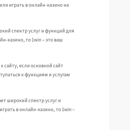
или играть в онлайн-казино на
рокий спектр услуг и функций для
йн-казино, то 1win – это ваш
к сайту, если основной сайт
ступаться к функциям и услугам
ает широкий спектр услуг и
грать в онлайн-казино, то 1win –