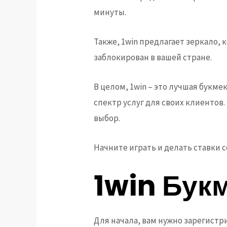
минуты.
Также, 1win предлагает зеркало, 
заблокирован в вашей стране.
В целом, 1win – это лучшая букм
спектр услуг для своих клиентов
выбор.
Начните играть и делать ставки с
1win Бук
Для начала, вам нужно зарегистр