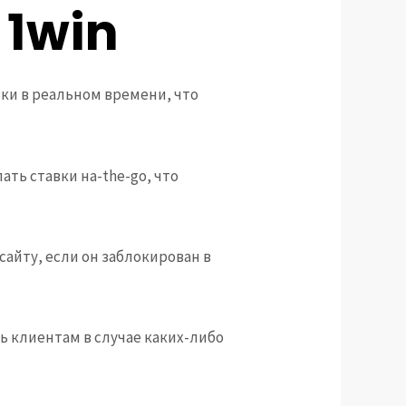
 1win
вки в реальном времени, что
ть ставки на-the-go, что
сайту, если он заблокирован в
ь клиентам в случае каких-либо