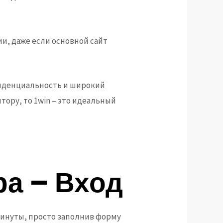
ии, даже если основной сайт
нфиденциальность и широкий
тору, то 1win – это идеальный
ра – Вход
 минуты, просто заполнив форму