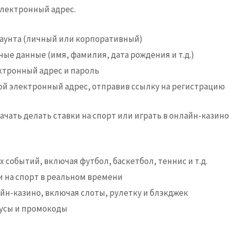
электронный адрес.
каунта (личный или корпоративный)
ные данные (имя, фамилия, дата рождения и т.д.)
ктронный адрес и пароль
ой электронный адрес, отправив ссылку на регистрацию
ачать делать ставки на спорт или играть в онлайн-казино
событий, включая футбол, баскетбол, теннис и т.д.
и на спорт в реальном времени
йн-казино, включая слоты, рулетку и блэкджек
нусы и промокоды