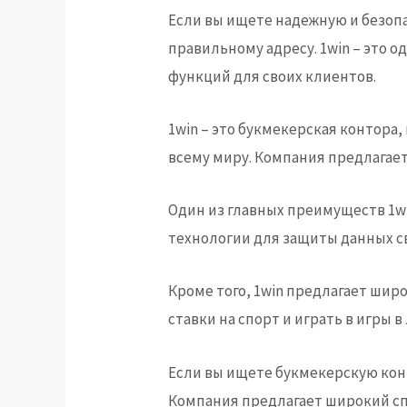
Если вы ищете надежную и безопа
правильному адресу. 1win – это о
функций для своих клиентов.
1win – это букмекерская контора,
всему миру. Компания предлагает
Один из главных преимуществ 1w
технологии для защиты данных св
Кроме того, 1win предлагает ши
ставки на спорт и играть в игры в
Если вы ищете букмекерскую конто
Компания предлагает широкий спе