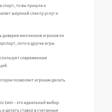
а спорт, то вы пришли к
лагает широкий спектр услуг и
ать доверие миллионов игроков по
рспорт, лото и другие игры.
 использует современные
ций.
оторое позволяет игрокам делать
то 1win – это идеальный выбор.
 и делать ставки в считанные