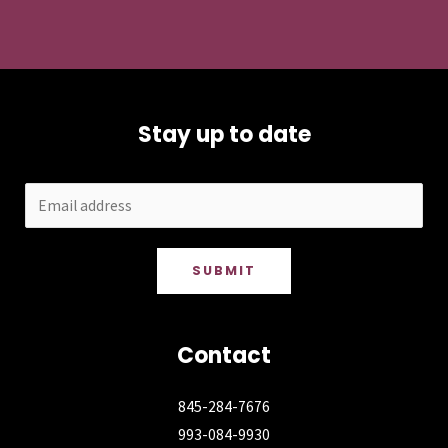
Stay up to date
SUBMIT
Contact
845-284-7676
993-084-9930