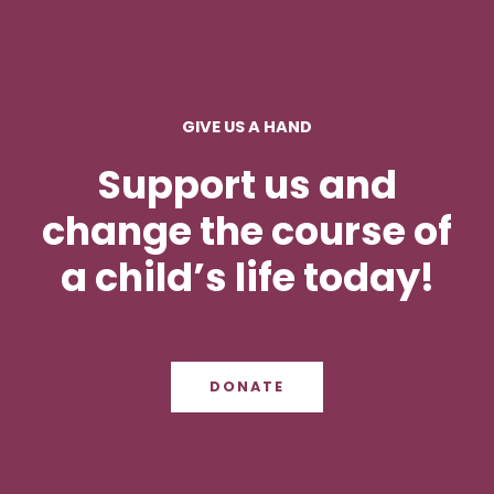
GIVE US A HAND
Support us and
change the course of
a child’s life today!
DONATE