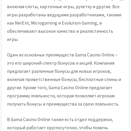
включая слоты, карточные игры, рулетку и другие. Все
игры разработаны ведущими разработчиками, такими
как NetEnt, Microgaming и Evolution Gaming, и
обеспечивают высокое качество и реалистичность
игры.
Один из основных преимуществ Gama Casino Online –
это его широкий спектр бонусов и акций. Компания
предлагает различные бонусы для новых игроков,
включая приветственные бонусы, бесплатные спины и
другие. Кроме того, Gama Casino Online предлагает
программу лояльности, которая позволяет игрокам
получать бонусы и преимущества за свою лояльность.
В Gama Casino Online также есть отдел поддержки,
который работает круглосуточно, чтобы помочь