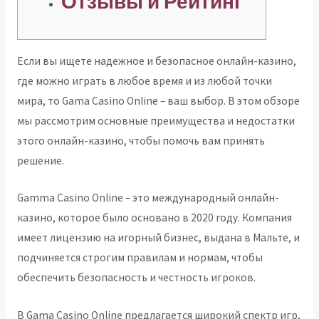
Отзывы и Рейтинг
Если вы ищете надежное и безопасное онлайн-казино,
где можно играть в любое время и из любой точки
мира, то Gama Casino Online – ваш выбор. В этом обзоре
мы рассмотрим основные преимущества и недостатки
этого онлайн-казино, чтобы помочь вам принять
решение.
Gamma Casino Online – это международный онлайн-
казино, которое было основано в 2020 году. Компания
имеет лицензию на игорный бизнес, выдана в Мальте, и
подчиняется строгим правилам и нормам, чтобы
обеспечить безопасность и честность игроков.
В Gama Casino Online предлагается широкий спектр игр,