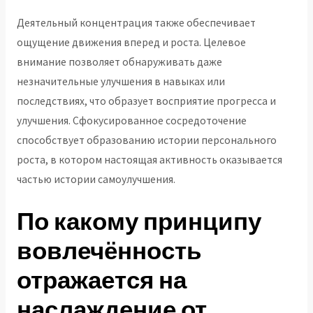
Деятельный концентрация также обеспечивает
ощущение движения вперед и роста. Целевое
внимание позволяет обнаруживать даже
незначительные улучшения в навыках или
последствиях, что образует восприятие прогресса и
улучшения. Сфокусированное сосредоточение
способствует образованию истории персонального
роста, в котором настоящая активность оказывается
частью истории самоулучшения.
По какому принципу
вовлечённость
отражается на
наслаждение от