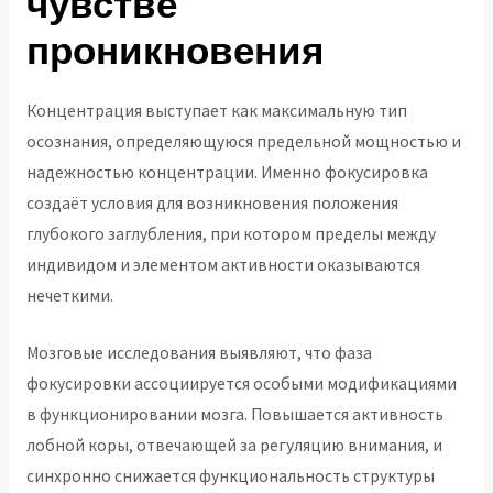
чувстве
проникновения
Концентрация выступает как максимальную тип
осознания, определяющуюся предельной мощностью и
надежностью концентрации. Именно фокусировка
создаёт условия для возникновения положения
глубокого заглубления, при котором пределы между
индивидом и элементом активности оказываются
нечеткими.
Мозговые исследования выявляют, что фаза
фокусировки ассоциируется особыми модификациями
в функционировании мозга. Повышается активность
лобной коры, отвечающей за регуляцию внимания, и
синхронно снижается функциональность структуры