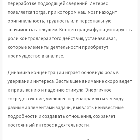
переработке подходящей сведений. Интерес
появляется тогда, при котором наш мозг находит
оригинальность, трудность или персональную
значимость в текущем. Концентрация функционирует в
роли контроллера этого действия, устанавливая,
которые элементы деятельности приобретут
преимущество в анализе.
Динамика концентрации играет основную роль в
удержании интереса. Застывшее внимание скоро ведет
к привыканию и падению стимула. Энергичное
сосредоточение, умеющее перенаправляться между
разными элементами задачи, выявлять неизвестные
подробности и создавать отношения, сохраняет
постоянный интерес к деятельности.