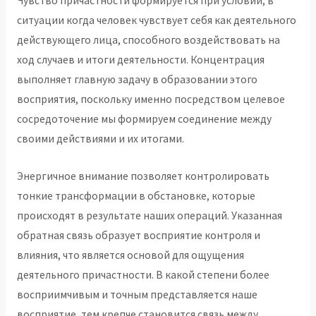
Чувство причастности формируется при условии, в
ситуации когда человек чувствует себя как деятельного
действующего лица, способного воздействовать на
ход случаев и итоги деятельности. Концентрация
выполняет главную задачу в образовании этого
восприятия, поскольку именно посредством целевое
сосредоточение мы формируем соединение между
своими действиями и их итогами.
Энергичное внимание позволяет контролировать
тонкие трансформации в обстановке, которые
происходят в результате наших операций. Указанная
обратная связь образует восприятие контроля и
влияния, что является основой для ощущения
деятельного причастности. В какой степени более
восприимчивым и точным представляется наше
восприятие, тем крепче становится связь между