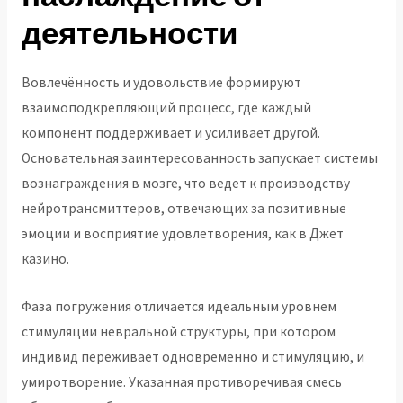
деятельности
Вовлечённость и удовольствие формируют
взаимоподкрепляющий процесс, где каждый
компонент поддерживает и усиливает другой.
Основательная заинтересованность запускает системы
вознаграждения в мозге, что ведет к производству
нейротрансмиттеров, отвечающих за позитивные
эмоции и восприятие удовлетворения, как в Джет
казино.
Фаза погружения отличается идеальным уровнем
стимуляции невральной структуры, при котором
индивид переживает одновременно и стимуляцию, и
умиротворение. Указанная противоречивая смесь