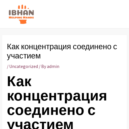
Skip
to
MAI
content
ME
Как концентрация соединено с
участием
/
Uncategorized
/ By
admin
Как
концентрация
соединено с
участием