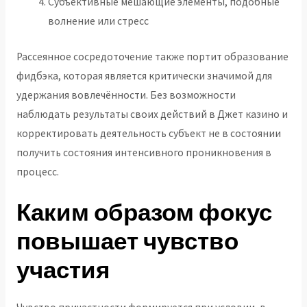
Субъективные мешающие элементы, подобные
волнение или стресс
Рассеянное сосредоточение также портит образование
фидбэка, которая является критически значимой для
удержания вовлечённости. Без возможности
наблюдать результаты своих действий в Джет казино и
корректировать деятельность субъект не в состоянии
получить состояния интенсивного проникновения в
процесс.
Каким образом фокус
повышает чувство
участия