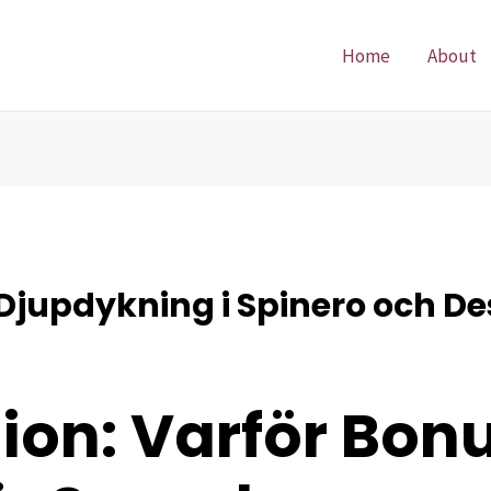
Home
About
Djupdykning i Spinero och D
ion: Varför Bon