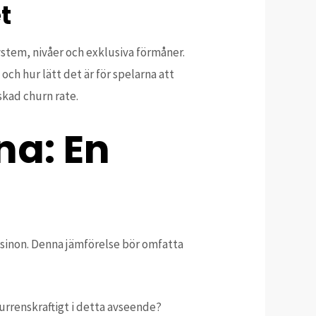
t
stem, nivåer och exklusiva förmåner.
ch hur lätt det är för spelarna att
skad churn rate.
na: En
sinon. Denna jämförelse bör omfatta
rrenskraftigt i detta avseende?