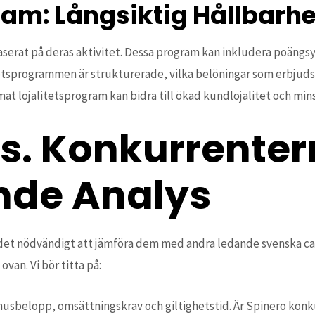
ram: Långsiktig Hållbarhe
aserat på deras aktivitet. Dessa program kan inkludera poängsy
etsprogrammen är strukturerade, vilka belöningar som erbjuds o
at lojalitetsprogram kan bidra till ökad kundlojalitet och min
s. Konkurrenter
nde Analys
 det nödvändigt att jämföra dem med andra ledande svenska ca
van. Vi bör titta på:
usbelopp, omsättningskrav och giltighetstid. Är Spinero konku