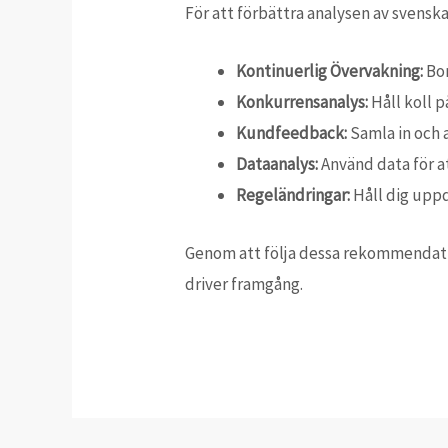
För att förbättra analysen av svens
Kontinuerlig Övervakning:
Bon
Konkurrensanalys:
Håll koll 
Kundfeedback:
Samla in och 
Dataanalys:
Använd data för at
Regeländringar:
Håll dig uppd
Genom att följa dessa rekommendatio
driver framgång.