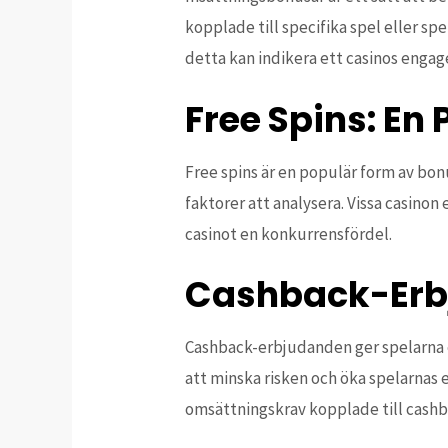
kopplade till specifika spel eller sp
detta kan indikera ett casinos engag
Free Spins: En
Free spins är en populär form av bonus
faktorer att analysera. Vissa casinon
casinot en konkurrensfördel.
Cashback-Erb
Cashback-erbjudanden ger spelarna en
att minska risken och öka spelarnas
omsättningskrav kopplade till cash