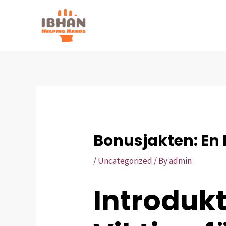
Skip
to
content
Bonusjakten: En 
/
Uncategorized
/ By
admin
Introdukt