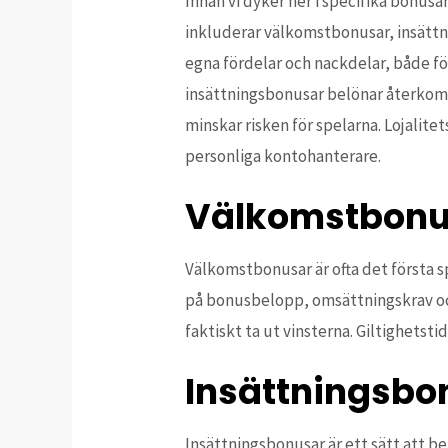
Innan vi dyker ner i specifika bonusa
inkluderar välkomstbonusar, insättni
egna fördelar och nackdelar, både fö
insättningsbonusar belönar återkom
minskar risken för spelarna. Lojalit
personliga kontohanterare.
Välkomstbonus
Välkomstbonusar är ofta det första sp
på bonusbelopp, omsättningskrav och
faktiskt ta ut vinsterna. Giltighets
Insättningsbo
Insättningsbonusar är ett sätt att be