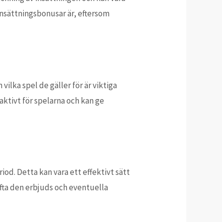
 insättningsbonusar är, eftersom
vilka spel de gäller för är viktiga
aktivt för spelarna och kan ge
n
od. Detta kan vara ett effektivt sätt
fta den erbjuds och eventuella