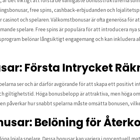
r, är det viktigt att förstå de vanligaste bonusstrukturerna so
ngsbonusar, free spins, cashback-erbjudanden och lojalitetspr
r casinot och spelaren. Välkomstbonusar är ofta generösa för 
mande spelare. Free spins är populära för att introducera ny
etsprogram belönar långsiktigt engagemang och kan inkludera all
ar: Första Intrycket Räk
elarna ser och är därför avgörande för att skapa ett positivt i
 giltighetstid. Höga bonusbelopp är attraktiva, men höga oms
tiden påverkar hur snabbt spelarna måste omsätta bonusen, vil
nusar: Belöning för Åte
löna lojala spelare. Dessa bonusar kan variera i procentuell ma