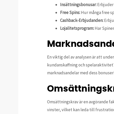
Insättningsbonusar:
Erbjuder
Free Spins:
Hur många free spi
Cashback-Erbjudanden:
Erbju
Lojalitetsprogram:
Har Spiner
Marknadsandel
En viktig del av analysen är att und
kundanskaffning och spelaraktivitet?
marknadsandelar med dess bonuserbj
Omsättningskra
Omsättningskrav är en avgörande fakt
vinster, vilket kan leda till frustra