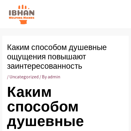
Skip
to
MAI
content
ME
Каким способом душевные
ощущения повышают
заинтересованность
/
Uncategorized
/ By
admin
Каким
способом
душевные