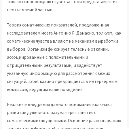
только сопровождают чувства – они представляют их
неотъемлемой частью.
Теория соматических показателей, предложенная
исследователем мозга Антонио Р. Дамасио, толкует, как
соматические чувства влияют на механизм выработки
выборов. Организм фиксирует телесные отклики,
ассоциированные с положительными и
отрицательными результатами, и задействует
указанную информацию для рассмотрения свежих
ситуаций. 1xbet казино превращается в интерьерным
компасом, ведущим наше поведение.
Реальные внедрения данного понимания включают
развитие душевного разума через занятия с
соматическими ощущениями. Освоение распознаванию
тонких трансформаций в телесном положении