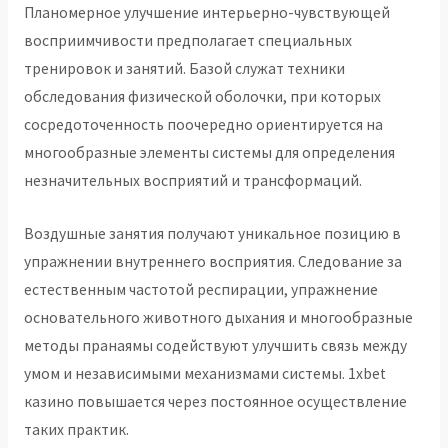
Планомерное улучшение интерьерно-чувствующей
восприимчивости предполагает специальных
тренировок и занятий. Базой служат техники
обследования физической оболочки, при которых
сосредоточенность поочередно ориентируется на
многообразные элементы системы для определения
незначительных восприятий и трансформаций.
Воздушные занятия получают уникальное позицию в
упражнении внутреннего восприятия. Следование за
естественным частотой респирации, упражнение
основательного животного дыхания и многообразные
методы пранаямы содействуют улучшить связь между
умом и независимыми механизмами системы. 1xbet
казино повышается через постоянное осуществление
таких практик.