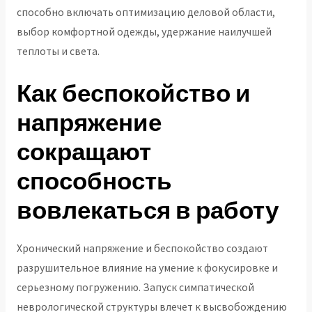
способно включать оптимизацию деловой области,
выбор комфортной одежды, удержание наилучшей
теплоты и света.
Как беспокойство и
напряжение
сокращают
способность
вовлекаться в работу
Хронический напряжение и беспокойство создают
разрушительное влияние на умение к фокусировке и
серьезному погружению. Запуск симпатической
неврологической структуры влечет к высвобождению