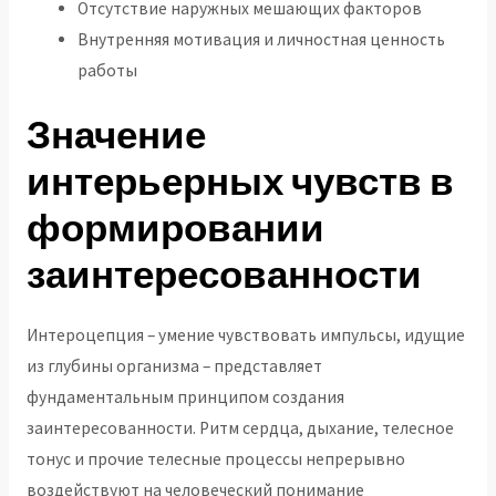
Отсутствие наружных мешающих факторов
Внутренняя мотивация и личностная ценность
работы
Значение
интерьерных чувств в
формировании
заинтересованности
Интероцепция – умение чувствовать импульсы, идущие
из глубины организма – представляет
фундаментальным принципом создания
заинтересованности. Ритм сердца, дыхание, телесное
тонус и прочие телесные процессы непрерывно
воздействуют на человеческий понимание