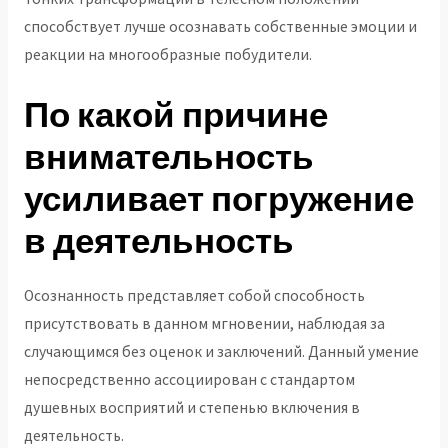
способствует лучше осознавать собственные эмоции и
реакции на многообразные побудители.
По какой причине
внимательность
усиливает погружение
в деятельность
Осознанность представляет собой способность
присутствовать в данном мгновении, наблюдая за
случающимся без оценок и заключений. Данный умение
непосредственно ассоциирован с стандартом
душевных восприятий и степенью включения в
деятельность.