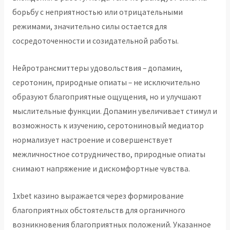
борьбу с неприятностью или отрицательными
режимами, значительно силы остается для
сосредоточенности и созидательной работы.
Нейротрансмиттеры удовольствия – допамин,
серотонин, природные опиаты – не исключительно
образуют благоприятные ощущения, но и улучшают
мыслительные функции. Допамин увеличивает стимул и
возможность к изучению, серотониновый медиатор
нормализует настроение и совершенствует
межличностное сотрудничество, природные опиаты
снимают напряжение и дискомфортные чувства.
1xbet казино выражается через формирование
благоприятных обстоятельств для органичного
возникновения благоприятных положений. Указанное