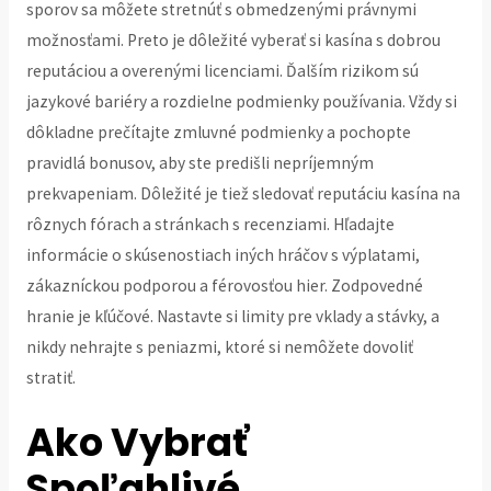
sporov sa môžete stretnúť s obmedzenými právnymi
možnosťami. Preto je dôležité vyberať si kasína s dobrou
reputáciou a overenými licenciami. Ďalším rizikom sú
jazykové bariéry a rozdielne podmienky používania. Vždy si
dôkladne prečítajte zmluvné podmienky a pochopte
pravidlá bonusov, aby ste predišli nepríjemným
prekvapeniam. Dôležité je tiež sledovať reputáciu kasína na
rôznych fórach a stránkach s recenziami. Hľadajte
informácie o skúsenostiach iných hráčov s výplatami,
zákazníckou podporou a férovosťou hier. Zodpovedné
hranie je kľúčové. Nastavte si limity pre vklady a stávky, a
nikdy nehrajte s peniazmi, ktoré si nemôžete dovoliť
stratiť.
Ako Vybrať
Spoľahlivé