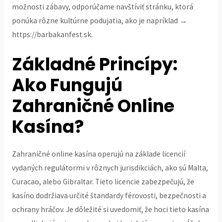
možnosti zábavy, odporúčame navštíviť stránku, ktorá
ponúka rôzne kultúrne podujatia, ako je napríklad →
https://barbakanfest.sk.
Základné Princípy:
Ako Fungujú
Zahraničné Online
Kasína?
Zahraničné online kasína operujú na základe licencií
vydaných regulátormi v rôznych jurisdikciách, ako sú Malta,
Curacao, alebo Gibraltar. Tieto licencie zabezpečujú, že
kasíno dodržiava určité štandardy férovosti, bezpečnosti a
ochrany hráčov. Je dôležité si uvedomiť, že hoci tieto kasína