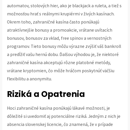
automatov, stolových hier, ako je blackjack a ruleta, a tiež s
možnosťou hrať s reálnymi krupiérmi v živých kasínach.
Okrem toho, zahraničné kasína často ponúkajú
atraktívnejšie bonusy a promoakcie, vrátane uvítacích
bonusov, bonusov za vklad, free spinov a vernostných
programov. Tieto bonusy môžu výrazne zvýšiť váš bankroll
a predĺžiť vašu hernú dobu. Ďalšou výhodou je, že niektoré
zahraničné kasína akceptujú rôzne platobné metódy,
vrátane kryptomien, čo môže hráčom poskytnúť väčšiu
flexibilitu a anonymitu.
Riziká a Opatrenia
Hoci zahraničné kasína ponúkajú lákavé možnosti, je
dôležité si uvedomiť aj potenciálne riziká. Jedným z nich je
absencia slovenskej licencie, čo znamená, že v prípade