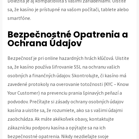
Dôležitá je aj kompatibilita s vašimi zariadeniami. Uistite
sa, že kasíno je prístupné na vašom počítači, tablete alebo
smartfóne.
Bezpečnostné Opatrenia a
Ochrana Údajov
Bezpečnosť je pri online hazardných hrách kľúčová. Uistite
sa, že kasíno používa šifrovanie SSL na ochranu vašich
osobných a finančných údajov. Skontrolujte, či kasíno má
zavedené protokoly na overovanie totožnosti (KYC – Know
Your Customer) na prevenciu prania špinavých peňazí a
podvodov. Prečítajte si zásady ochrany osobných údajov
kasína a uistite sa, že rozumiete, ako sa s vašimi údajmi
zaobchádza. Ak máte akékoľvek obavy, kontaktujte
zákaznícku podporu kasína a opýtajte sa na ich
bezpečnostné opatrenia. Nikdy nezdieľajte svoje