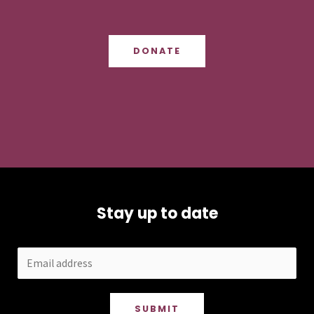
DONATE
Stay up to date
SUBMIT