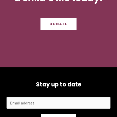
DONATE
Stay up to date