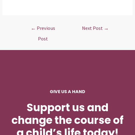
Post
←
Previous
Next Post
→
navigation
Post
GIVE US A HAND
Support us and
change the course of
a child’s life today!