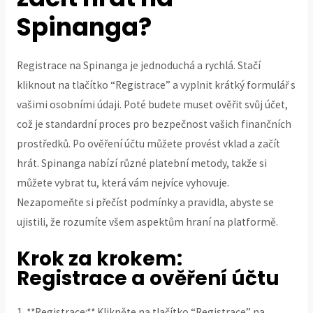
Spinanga?
Registrace na Spinanga je jednoduchá a rychlá. Stačí
kliknout na tlačítko “Registrace” a vyplnit krátký formulář s
vašimi osobními údaji. Poté budete muset ověřit svůj účet,
což je standardní proces pro bezpečnost vašich finančních
prostředků. Po ověření účtu můžete provést vklad a začít
hrát. Spinanga nabízí různé platební metody, takže si
můžete vybrat tu, která vám nejvíce vyhovuje.
Nezapomeňte si přečíst podmínky a pravidla, abyste se
ujistili, že rozumíte všem aspektům hraní na platformě.
Krok za krokem:
Registrace a ověření účtu
1. **Registrace:** Klikněte na tlačítko “Registrace” na