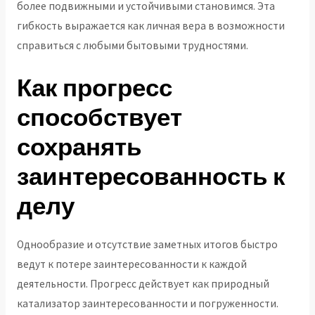
более подвижными и устойчивыми становимся. Эта
гибкость выражается как личная вера в возможности
справиться с любыми бытовыми трудностями.
Как прогресс
способствует
сохранять
заинтересованность к
делу
Однообразие и отсутствие заметных итогов быстро
ведут к потере заинтересованности к каждой
деятельности. Прогресс действует как природный
катализатор заинтересованности и погруженности.