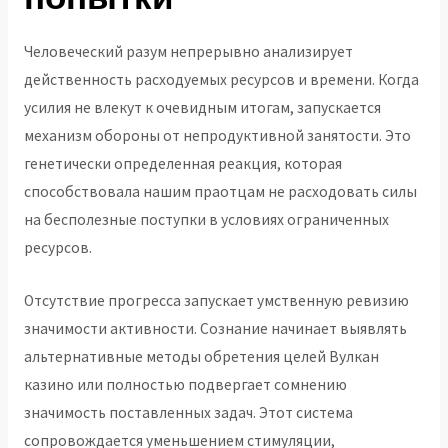
Человеческий разум непрерывно анализирует
действенность расходуемых ресурсов и времени. Когда
усилия не влекут к очевидным итогам, запускается
механизм обороны от непродуктивной занятости. Это
генетически определенная реакция, которая
способствовала нашим праотцам не расходовать силы
на бесполезные поступки в условиях ограниченных
ресурсов.
Отсутствие прогресса запускает умственную ревизию
значимости активности. Сознание начинает выявлять
альтернативные методы обретения целей Вулкан
казино или полностью подвергает сомнению
значимость поставленных задач. Этот система
сопровождается уменьшением стимуляции,