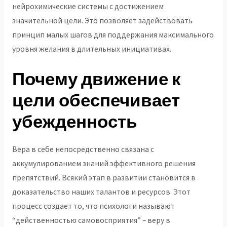
нейрохимические системы с достижением
значительной цели. Это позволяет задействовать
принцип малых шагов для поддержания максимального
уровня желания в длительных инициативах.
Почему движение к
цели обеспечивает
убежденность
Вера в себе непосредственно связана с
аккумулированием знаний эффективного решения
препятствий. Всякий этап в развитии становится в
доказательство наших талантов и ресурсов. Этот
процесс создает то, что психологи называют
“действенностью самовосприятия” – веру в