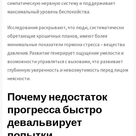
симпатическую нервную систему и поддерживает
максимальный уровень беспокойства.
Исследования раскрывают, что люди, систематически
обретающие крошечных планов, имеют более
минимальные показатели гормона стресса – вещества
давления. Развитие генерирует ощущение умелости и
возможности управляться с вызовами, что развивает
глубинную уверенность и невозмутимость перед лицом
неясности.
Почему недостаток
прогресса быстро
девальвирует
попытки