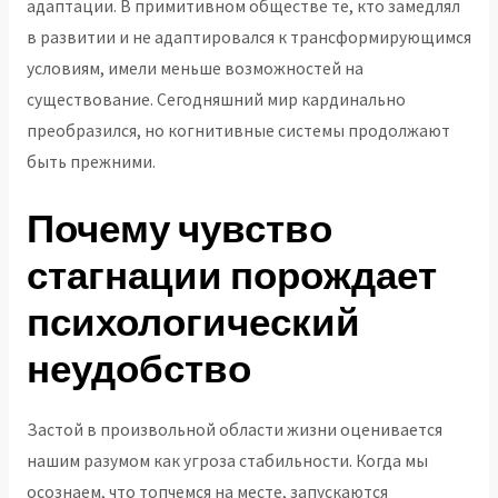
адаптации. В примитивном обществе те, кто замедлял
в развитии и не адаптировался к трансформирующимся
условиям, имели меньше возможностей на
существование. Сегодняшний мир кардинально
преобразился, но когнитивные системы продолжают
быть прежними.
Почему чувство
стагнации порождает
психологический
неудобство
Застой в произвольной области жизни оценивается
нашим разумом как угроза стабильности. Когда мы
осознаем, что топчемся на месте, запускаются