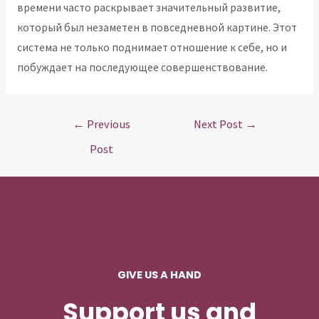
времени часто раскрывает значительный развитие,
который был незаметен в повседневной картине. Этот
система не только поднимает отношение к себе, но и
побуждает на последующее совершенствование.
Post
←
Previous
Next Post
→
navigation
Post
GIVE US A HAND
Support us and