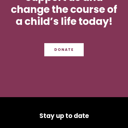
change the course of
a child’s life today!
DONATE
Stay up to date