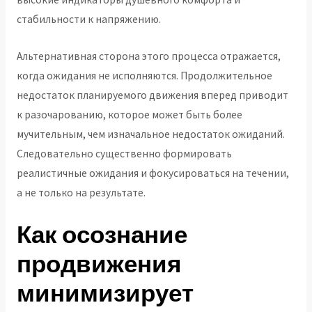
стабильности к напряжению.
Альтернативная сторона этого процесса отражается,
когда ожидания не исполняются. Продолжительное
недостаток планируемого движения вперед приводит
к разочарованию, которое может быть более
мучительным, чем изначальное недостаток ожиданий.
Следовательно существенно формировать
реалистичные ожидания и фокусироваться на течении,
а не только на результате.
Как осознание
продвижения
минимизирует