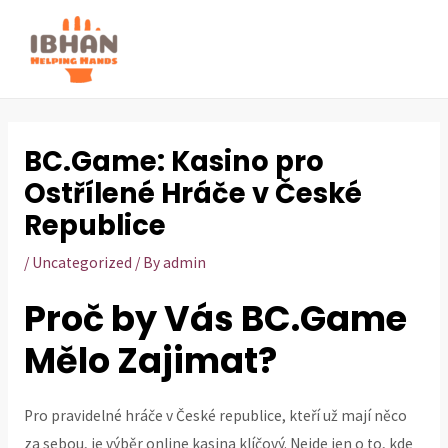
Skip
to
MAI
content
ME
BC.Game: Kasino pro
Ostřílené Hráče v České
Republice
/
Uncategorized
/ By
admin
Proč by Vás BC.Game
Mělo Zajimat?
Pro pravidelné hráče v České republice, kteří už mají něco
za sebou, je výběr online kasina klíčový. Nejde jen o to, kde