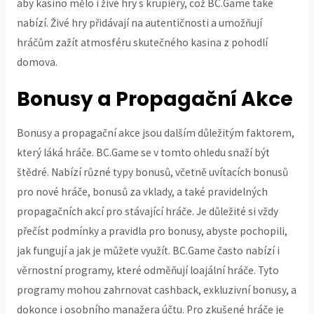
aby kasino mělo i živé hry s krupiéry, což BC.Game také
nabízí. Živé hry přidávají na autentičnosti a umožňují
hráčům zažít atmosféru skutečného kasina z pohodlí
domova.
Bonusy a Propagační Akce
Bonusy a propagační akce jsou dalším důležitým faktorem,
který láká hráče. BC.Game se v tomto ohledu snaží být
štědré. Nabízí různé typy bonusů, včetně uvítacích bonusů
pro nové hráče, bonusů za vklady, a také pravidelných
propagačních akcí pro stávající hráče. Je důležité si vždy
přečíst podmínky a pravidla pro bonusy, abyste pochopili,
jak fungují a jak je můžete využít. BC.Game často nabízí i
věrnostní programy, které odměňují loajální hráče. Tyto
programy mohou zahrnovat cashback, exkluzivní bonusy, a
dokonce i osobního manažera účtu. Pro zkušené hráče je