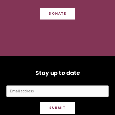
DONATE
Stay up to date
SUBMIT