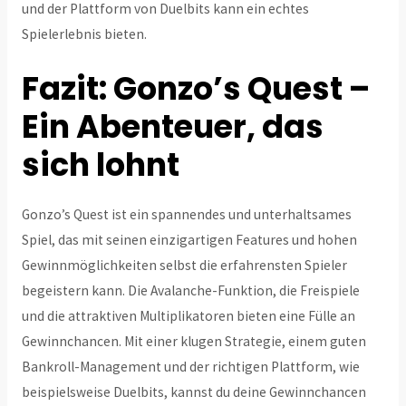
und der Plattform von Duelbits kann ein echtes
Spielerlebnis bieten.
Fazit: Gonzo’s Quest –
Ein Abenteuer, das
sich lohnt
Gonzo’s Quest ist ein spannendes und unterhaltsames
Spiel, das mit seinen einzigartigen Features und hohen
Gewinnmöglichkeiten selbst die erfahrensten Spieler
begeistern kann. Die Avalanche-Funktion, die Freispiele
und die attraktiven Multiplikatoren bieten eine Fülle an
Gewinnchancen. Mit einer klugen Strategie, einem guten
Bankroll-Management und der richtigen Plattform, wie
beispielsweise Duelbits, kannst du deine Gewinnchancen