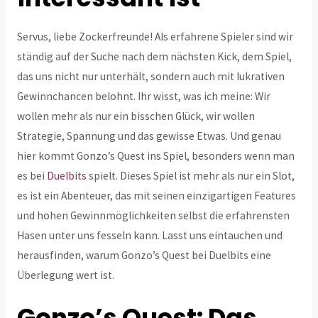
Servus, liebe Zockerfreunde! Als erfahrene Spieler sind wir
ständig auf der Suche nach dem nächsten Kick, dem Spiel,
das uns nicht nur unterhält, sondern auch mit lukrativen
Gewinnchancen belohnt. Ihr wisst, was ich meine: Wir
wollen mehr als nur ein bisschen Glück, wir wollen
Strategie, Spannung und das gewisse Etwas. Und genau
hier kommt Gonzo’s Quest ins Spiel, besonders wenn man
es bei
Duelbits
spielt. Dieses Spiel ist mehr als nur ein Slot,
es ist ein Abenteuer, das mit seinen einzigartigen Features
und hohen Gewinnmöglichkeiten selbst die erfahrensten
Hasen unter uns fesseln kann. Lasst uns eintauchen und
herausfinden, warum Gonzo’s Quest bei Duelbits eine
Überlegung wert ist.
Gonzo’s Quest: Das