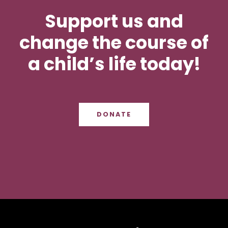
Support us and
change the course of
a child’s life today!
DONATE