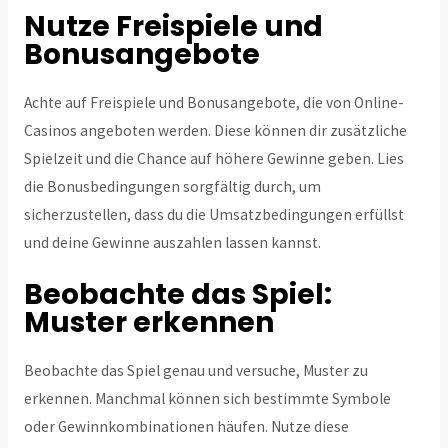
Nutze Freispiele und
Bonusangebote
Achte auf Freispiele und Bonusangebote, die von Online-
Casinos angeboten werden. Diese können dir zusätzliche
Spielzeit und die Chance auf höhere Gewinne geben. Lies
die Bonusbedingungen sorgfältig durch, um
sicherzustellen, dass du die Umsatzbedingungen erfüllst
und deine Gewinne auszahlen lassen kannst.
Beobachte das Spiel:
Muster erkennen
Beobachte das Spiel genau und versuche, Muster zu
erkennen. Manchmal können sich bestimmte Symbole
oder Gewinnkombinationen häufen. Nutze diese