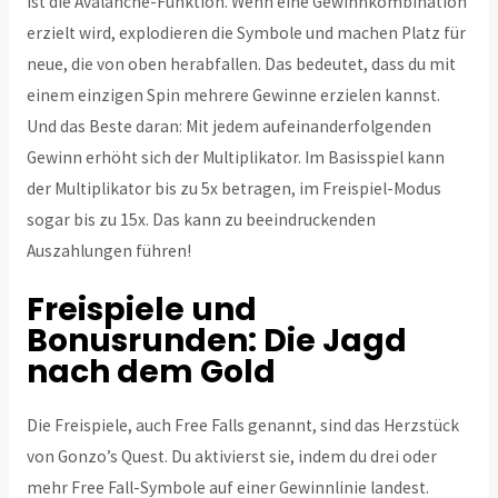
ist die Avalanche-Funktion. Wenn eine Gewinnkombination
erzielt wird, explodieren die Symbole und machen Platz für
neue, die von oben herabfallen. Das bedeutet, dass du mit
einem einzigen Spin mehrere Gewinne erzielen kannst.
Und das Beste daran: Mit jedem aufeinanderfolgenden
Gewinn erhöht sich der Multiplikator. Im Basisspiel kann
der Multiplikator bis zu 5x betragen, im Freispiel-Modus
sogar bis zu 15x. Das kann zu beeindruckenden
Auszahlungen führen!
Freispiele und
Bonusrunden: Die Jagd
nach dem Gold
Die Freispiele, auch Free Falls genannt, sind das Herzstück
von Gonzo’s Quest. Du aktivierst sie, indem du drei oder
mehr Free Fall-Symbole auf einer Gewinnlinie landest.