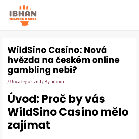
Skip
to
MAI
content
ME
WildSino Casino: Nová
hvězda na českém online
gambling nebi?
/
Uncategorized
/ By
admin
Úvod: Proč by vás
WildSino Casino mělo
zajímat