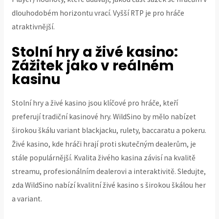
dlouhodobém horizontu vrací. Vyšší RTP je pro hráče
atraktivnější.
Stolní hry a živé kasino:
Zážitek jako v reálném
kasinu
Stolní hry a živé kasino jsou klíčové pro hráče, kteří
preferují tradiční kasinové hry. WildSino by mělo nabízet
širokou škálu variant blackjacku, rulety, baccaratu a pokeru.
Živé kasino, kde hráči hrají proti skutečným dealerům, je
stále populárnější. Kvalita živého kasina závisí na kvalitě
streamu, profesionálním dealerovi a interaktivitě. Sledujte,
zda WildSino nabízí kvalitní živé kasino s širokou škálou her
a variant.