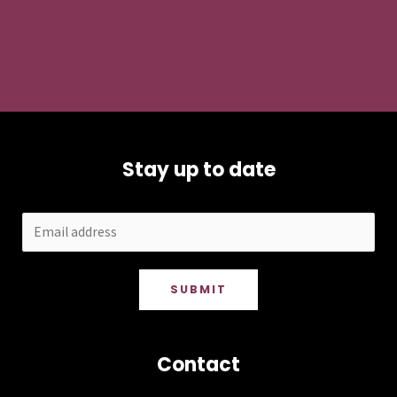
Stay up to date
SUBMIT
Contact