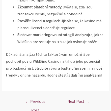
mobilní kompatibilitu.
Zkoumat platební metody:
Ověřte si, zda jsou
transakce rychlé, bezpečné a pohodlné.
Prověřit licenci a regulaci:
Ujistěte se, že kasino má
platnou licenci a dodržuje regulace.
Sledovat marketingovou strategii:
Analyzujte, jak se
WildSino prezentuje na trhu a jak oslovuje hráče.
Důkladná analýza těchto faktorů vám umožní lépe
pochopit pozici WildSino Casino na trhu a jeho potenciál
pro budoucí růst. Sledujte vývoj a buďte připraveni na nové
trendy v online hazardu. Hodně štěstí s dalšími analýzami!
Post
←
Previous
Next Post
→
navigation
Post