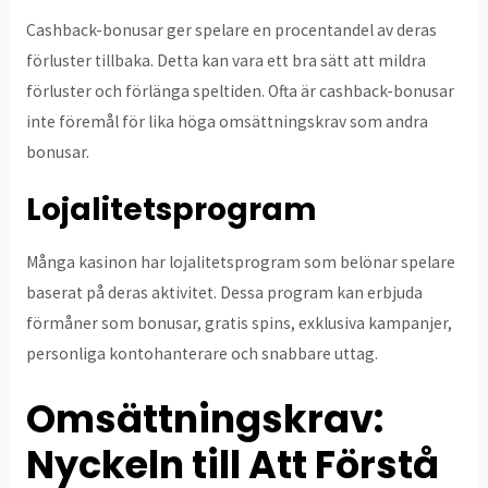
Cashback-bonusar ger spelare en procentandel av deras
förluster tillbaka. Detta kan vara ett bra sätt att mildra
förluster och förlänga speltiden. Ofta är cashback-bonusar
inte föremål för lika höga omsättningskrav som andra
bonusar.
Lojalitetsprogram
Många kasinon har lojalitetsprogram som belönar spelare
baserat på deras aktivitet. Dessa program kan erbjuda
förmåner som bonusar, gratis spins, exklusiva kampanjer,
personliga kontohanterare och snabbare uttag.
Omsättningskrav:
Nyckeln till Att Förstå