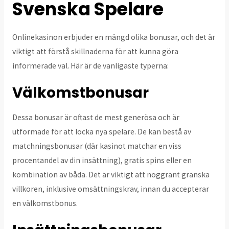
Svenska Spelare
Onlinekasinon erbjuder en mängd olika bonusar, och det är
viktigt att förstå skillnaderna för att kunna göra
informerade val. Här är de vanligaste typerna:
Välkomstbonusar
Dessa bonusar är oftast de mest generösa och är
utformade för att locka nya spelare. De kan bestå av
matchningsbonusar (där kasinot matchar en viss
procentandel av din insättning), gratis spins eller en
kombination av båda. Det är viktigt att noggrant granska
villkoren, inklusive omsättningskrav, innan du accepterar
en välkomstbonus.