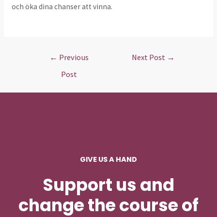
och öka dina chanser att vinna.
Post
←
Previous
Next Post
→
navigation
Post
GIVE US A HAND
Support us and
change the course of