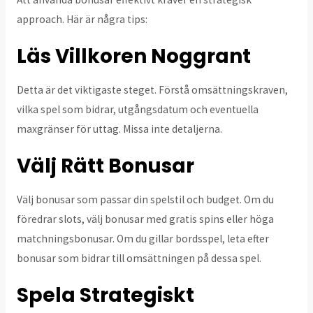
approach. Här är några tips:
Läs Villkoren Noggrant
Detta är det viktigaste steget. Förstå omsättningskraven,
vilka spel som bidrar, utgångsdatum och eventuella
maxgränser för uttag. Missa inte detaljerna.
Välj Rätt Bonusar
Välj bonusar som passar din spelstil och budget. Om du
föredrar slots, välj bonusar med gratis spins eller höga
matchningsbonusar. Om du gillar bordsspel, leta efter
bonusar som bidrar till omsättningen på dessa spel.
Spela Strategiskt