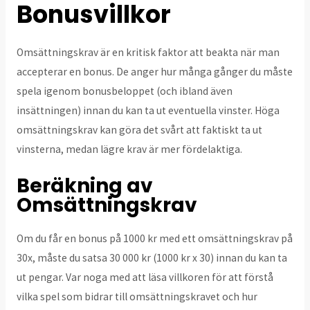
Bonusvillkor
Omsättningskrav är en kritisk faktor att beakta när man
accepterar en bonus. De anger hur många gånger du måste
spela igenom bonusbeloppet (och ibland även
insättningen) innan du kan ta ut eventuella vinster. Höga
omsättningskrav kan göra det svårt att faktiskt ta ut
vinsterna, medan lägre krav är mer fördelaktiga.
Beräkning av
Omsättningskrav
Om du får en bonus på 1000 kr med ett omsättningskrav på
30x, måste du satsa 30 000 kr (1000 kr x 30) innan du kan ta
ut pengar. Var noga med att läsa villkoren för att förstå
vilka spel som bidrar till omsättningskravet och hur