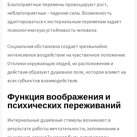
Благоприятные перемены провоцируют рост,
неблагоприятные – падение силы. Возможность
адаптироваться к экстернальным переменам задаёт
психологическую устойчивость человека.
Социальная обстановка создаёт чрезвычайно
интенсивное воздействие на чувственное положение.
Отклики окружающих людей, их расположения и
действия образуют душевное поле, которое влияет на
всех субъектов взаимодействия.
Функция воображения и
психических переживаний
Интернальные душевные стимулы возникают в
результате работы мечтательности, запоминания и