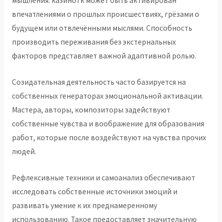
мышления. казино7к может быть активирован
впечатлениями о прошлых происшествиях, грёзами о
будущем или отвлечёнными мыслями. Способность
производить переживания без экстернальных
факторов представляет важной адаптивной ролью.
Созидательная деятельность часто базируется на
собственных генераторах эмоциональной активации.
Мастера, авторы, композиторы задействуют
собственные чувства и воображение для образования
работ, которые после воздействуют на чувства прочих
людей.
Рефлексивные техники и самоанализ обеспечивают
исследовать собственные источники эмоций и
развивать умение к их преднамеренному
использованию. Такое предоставляет значительную