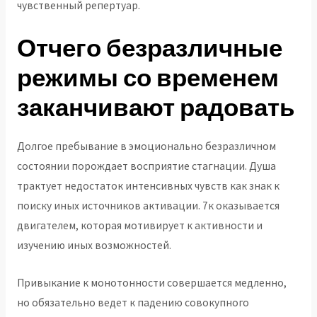
чувственный репертуар.
Отчего безразличные
режимы со временем
заканчивают радовать
Долгое пребывание в эмоционально безразличном
состоянии порождает восприятие стагнации. Душа
трактует недостаток интенсивных чувств как знак к
поиску иных источников активации. 7к оказывается
двигателем, которая мотивирует к активности и
изучению иных возможностей.
Привыкание к монотонности совершается медленно,
но обязательно ведет к падению совокупного