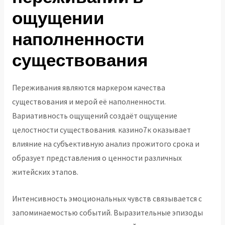
ощущении
наполненности
существования
Переживания являются маркером качества
существования и мерой её наполненности.
Вариативность ощущений создаёт ощущение
целостности существования. казино7к оказывает
влияние на субъективную анализ прожитого срока и
образует представления о ценности различных
житейских этапов.
Интенсивность эмоциональных чувств связывается с
запоминаемостью событий. Выразительные эпизоды