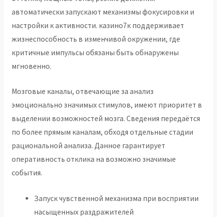
автоматически запускают механизмы фокусировки и
настройки к активности. казино7к поддерживает
жизнеспособность в изменчивой окружении, где
критичные импульсы обязаны быть обнаружены
мгновенно.
Мозговые каналы, отвечающие за анализ
эмоционально значимых стимулов, имеют приоритет в
выделении возможностей мозга. Сведения передаётся
по более прямым каналам, обходя отдельные стадии
рациональной анализа. Данное гарантирует
оперативность отклика на возможно значимые
события.
Запуск чувственной механизма при восприятии
насыщенных раздражителей