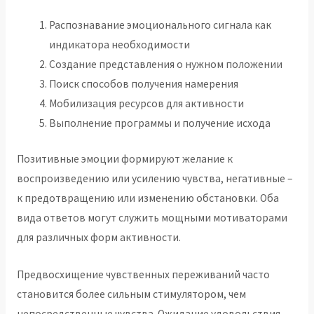
Распознавание эмоционального сигнала как
индикатора необходимости
Создание представления о нужном положении
Поиск способов получения намерения
Мобилизация ресурсов для активности
Выполнение программы и получение исхода
Позитивные эмоции формируют желание к
воспроизведению или усилению чувства, негативные –
к предотвращению или изменению обстановки. Оба
вида ответов могут служить мощными мотиваторами
для различных форм активности.
Предвосхищение чувственных переживаний часто
становится более сильным стимулятором, чем
непосредственные чувства. Ожидание удовольствия