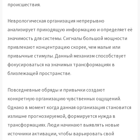
происшествия.
Неврологическая организация непрерывно
анализирует приходящую информацию и определяет её
значимость для системы. Сигналы большой мощности
привлекают концентрацию скорее, чем малые или
привычные стимулы. Данный механизм способствует
фокусироваться на значимых трансформациях в
близлежащей пространстве.
Повседневные обряды и привычки создают
конкретную организацию чувственных ощущений.
Однако в момент когда данная организация становится
излишне прогнозируемой, формируется нужда в
трансформациях. Люди начинают выявлять новые
источники активации, чтобы варьировать свой