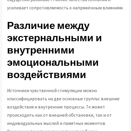
усиливает сопротивляемость к напряжённым влияниям.
Различие между
экстернальными и
внутренними
эмоциональными
воздействиями
Источники чувственной стимуляции можно
классифицировать на две основные группы: внешние
воздействия и внутренние процессы. 7к может
происходить как от внешней обстановки, так и от
индивидуальных мыслей и памятных моментов.