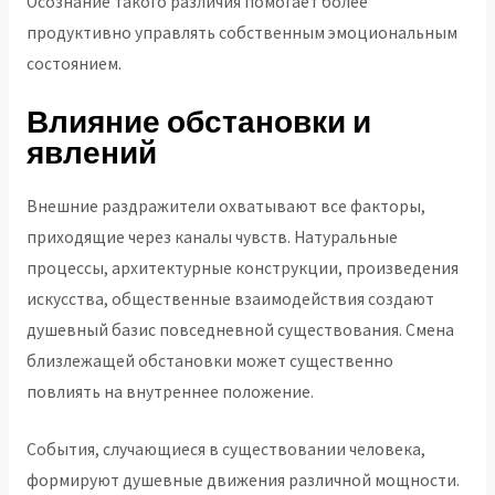
Осознание такого различия помогает более
продуктивно управлять собственным эмоциональным
состоянием.
Влияние обстановки и
явлений
Внешние раздражители охватывают все факторы,
приходящие через каналы чувств. Натуральные
процессы, архитектурные конструкции, произведения
искусства, общественные взаимодействия создают
душевный базис повседневной существования. Смена
близлежащей обстановки может существенно
повлиять на внутреннее положение.
События, случающиеся в существовании человека,
формируют душевные движения различной мощности.