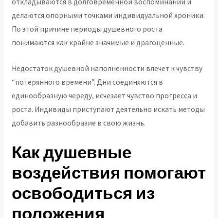
откладываются в долговременной воспоминании и
делаются опорными точками индивидуальной хроники.
По этой причине периоды душевного роста
понимаются как крайне значимые и драгоценные.
Недостаток душевной наполненности влечет к чувству
“потерянного времени”. Дни соединяются в
единообразную череду, исчезает чувство прогресса и
роста. Индивиды приступают деятельно искать методы
добавить разнообразие в свою жизнь.
Как душевные
воздействия помогают
освободиться из
положения