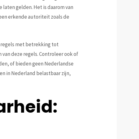
 laten gelden. Het is daarom van
een erkende autoriteit zoals de
 regels met betrekking tot
 van deze regels. Controleer ook of
nden, of bieden geen Nederlandse
n in Nederland belastbaar zijn,
arheid: