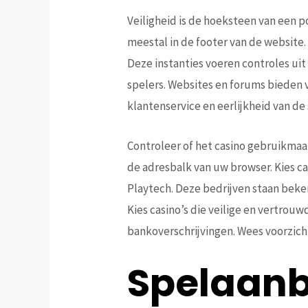
Veiligheid is de hoeksteen van een po
meestal in de footer van de website
Deze instanties voeren controles ui
spelers. Websites en forums bieden v
klantenservice en eerlijkheid van de 
Controleer of het casino gebruikmaak
de adresbalk van uw browser. Kies 
Playtech. Deze bedrijven staan beke
Kies casino’s die veilige en vertrou
bankoverschrijvingen. Wees voorzi
Spelaanb