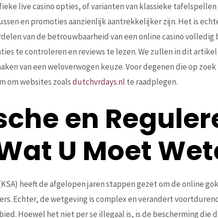
fieke live casino opties, of varianten van klassieke tafelspelle
n en promoties aanzienlijk aantrekkelijker zijn. Het is echt
elen van de betrouwbaarheid van een online casino volledig bij
ies te controleren en reviews te lezen. We zullen in dit artike
maken van een weloverwogen keuze. Voor degenen die op zoek 
aam om websites zoals
dutchvrdays.nl
te raadplegen.
ische en Regule
 Wat U Moet Wet
KSA) heeft de afgelopen jaren stappen gezet om de online gokm
ders. Echter, de wetgeving is complex en verandert voortdurend
ebied. Hoewel het niet per se illegaal is, is de bescherming di