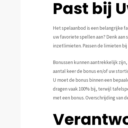
Past bij U
Het spelaanbod is een belangrijke fac
uw favoriete spellen aan? Denk aan sl
inzetlimieten. Passen de limieten bi
Bonussen kunnen aantrekkelijk zijn,
aantal keer de bonus en/of uw stort
U moet de bonus binnen een bepaalde
dragen vaak 100% bij, terwijl tafels
met een bonus. Overschrijding van de
Verantwo