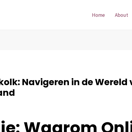
Home
About
ikolk: Navigeren in de Wereld
land
tie: Waarom Onl