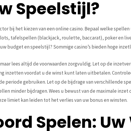
w Speelstijl?
tor bij het kiezen van een online casino. Bepaal welke spellen u
ots, tafelspellen (blackjack, roulette, baccarat), poker en liv
j uw budget en speelstijl? Sommige casino’s bieden hoge inzetli
 maar lees altijd de voorwaarden zorgvuldig. Let op de inzetve
ing inzetten voordat u de winst kunt laten uitbetalen. Control
 periode gebruiken. Let op de bijdrage van verschillende spel
pellen minder bijdragen. Wees u bewust van de maximale inzet d
ze limiet kan leiden tot het verlies van uw bonus en winsten.
ord Spelen: Uw 