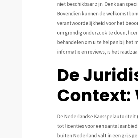
niet beschikbaar zijn. Denk aan speci
Bovendien kunnen de welkomstbonusse
verantwoordelijkheid voor het beoord
om grondig onderzoek te doen, licent
behandelen om u te helpen bij het 
informatie en reviews, is het raadz
De Jurid
Context:
De Nederlandse Kansspelautoriteit (
tot licenties voor een aantal aanbie
buiten Nederland valt in een grijs g