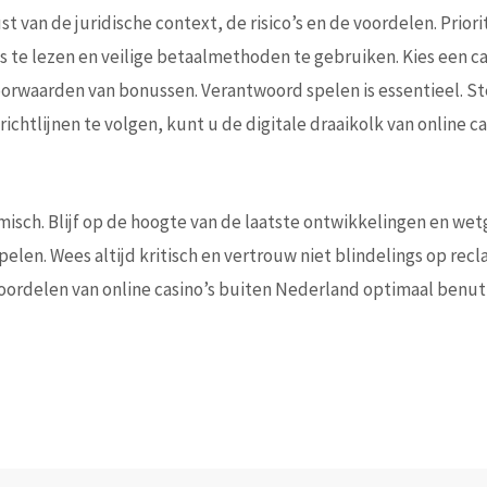
 van de juridische context, de risico’s en de voordelen. Prior
s te lezen en veilige betaalmethoden te gebruiken. Kies een cas
voorwaarden van bonussen. Verantwoord spelen is essentieel. St
 richtlijnen te volgen, kunt u de digitale draaikolk van online 
misch. Blijf op de hoogte van de laatste ontwikkelingen en we
spelen. Wees altijd kritisch en vertrouw niet blindelings op re
oordelen van online casino’s buiten Nederland optimaal benut