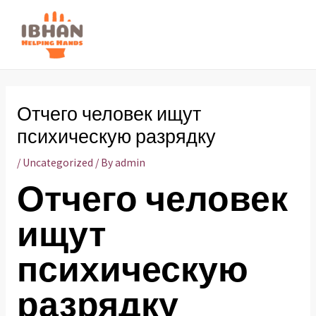
Skip
to
MAI
content
ME
Отчего человек ищут
психическую разрядку
/
Uncategorized
/ By
admin
Отчего человек
ищут
психическую
разрядку