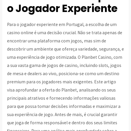
o Jogador Experiente
Para o jogador experiente em Portugal, a escolha de um
casino online é uma decisão crucial. Não se trata apenas de
encontrar uma plataforma com jogos, mas sim de
descobrir um ambiente que ofereça variedade, segurança, e
uma experiência de jogo otimizada. O Planbet Casino, com
a sua vasta gama de jogos de casino, incluindo slots, jogos
de mesa e dealers ao vivo, posiciona-se como um destino
premium para os jogadores mais exigentes. Este artigo
visa aprofundar a oferta do Planbet, analisando os seus
principais atrativos e fornecendo informações valiosas
para que possa tomar decisões informadas e maximizar a
sua experiência de jogo. Antes de mais, é crucial garantir
que joga de forma responsável e dentro dos seus limites
financeiros. Para uma análise mais aprofundada sobre a