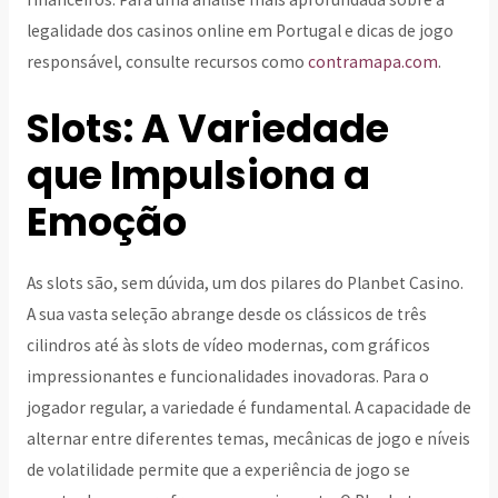
legalidade dos casinos online em Portugal e dicas de jogo
responsável, consulte recursos como
contramapa.com
.
Slots: A Variedade
que Impulsiona a
Emoção
As slots são, sem dúvida, um dos pilares do Planbet Casino.
A sua vasta seleção abrange desde os clássicos de três
cilindros até às slots de vídeo modernas, com gráficos
impressionantes e funcionalidades inovadoras. Para o
jogador regular, a variedade é fundamental. A capacidade de
alternar entre diferentes temas, mecânicas de jogo e níveis
de volatilidade permite que a experiência de jogo se