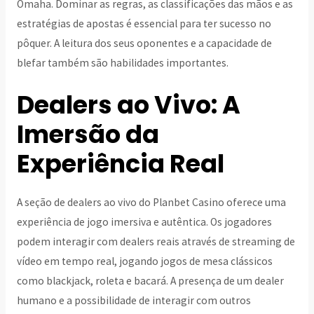
Omaha. Dominar as regras, as classificações das mãos e as
estratégias de apostas é essencial para ter sucesso no
pôquer. A leitura dos seus oponentes e a capacidade de
blefar também são habilidades importantes.
Dealers ao Vivo: A
Imersão da
Experiência Real
A seção de dealers ao vivo do Planbet Casino oferece uma
experiência de jogo imersiva e autêntica. Os jogadores
podem interagir com dealers reais através de streaming de
vídeo em tempo real, jogando jogos de mesa clássicos
como blackjack, roleta e bacará. A presença de um dealer
humano e a possibilidade de interagir com outros