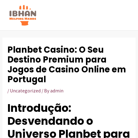
Skip
to
MAI
content
ME
Planbet Casino: O Seu
Destino Premium para
Jogos de Casino Online em
Portugal
/
Uncategorized
/ By
admin
Introdução:
Desvendando o
Universo Planbet para