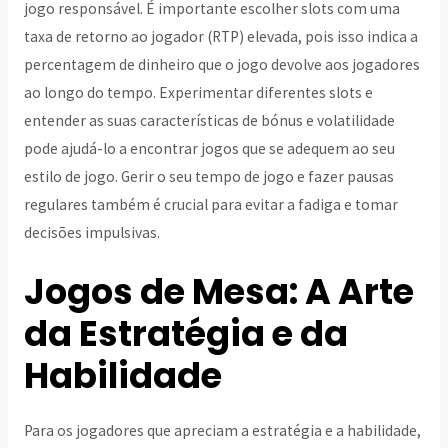
jogo responsável. É importante escolher slots com uma
taxa de retorno ao jogador (RTP) elevada, pois isso indica a
percentagem de dinheiro que o jogo devolve aos jogadores
ao longo do tempo. Experimentar diferentes slots e
entender as suas características de bónus e volatilidade
pode ajudá-lo a encontrar jogos que se adequem ao seu
estilo de jogo. Gerir o seu tempo de jogo e fazer pausas
regulares também é crucial para evitar a fadiga e tomar
decisões impulsivas.
Jogos de Mesa: A Arte
da Estratégia e da
Habilidade
Para os jogadores que apreciam a estratégia e a habilidade,