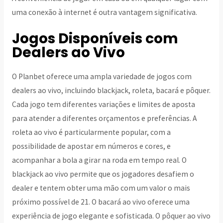
uma conexão à internet é outra vantagem significativa.
Jogos Disponíveis com
Dealers ao Vivo
O Planbet oferece uma ampla variedade de jogos com
dealers ao vivo, incluindo blackjack, roleta, bacará e pôquer.
Cada jogo tem diferentes variações e limites de aposta
para atender a diferentes orçamentos e preferências. A
roleta ao vivo é particularmente popular, com a
possibilidade de apostar em números e cores, e
acompanhar a bola a girar na roda em tempo real. O
blackjack ao vivo permite que os jogadores desafiem o
dealer e tentem obter uma mão com um valor o mais
próximo possível de 21. O bacará ao vivo oferece uma
experiência de jogo elegante e sofisticada. O pôquer ao vivo