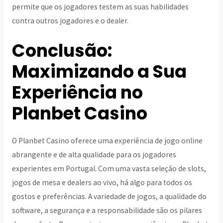
permite que os jogadores testem as suas habilidades
contra outros jogadores e o dealer.
Conclusão:
Maximizando a Sua
Experiência no
Planbet Casino
O Planbet Casino oferece uma experiência de jogo online
abrangente e de alta qualidade para os jogadores
experientes em Portugal. Com uma vasta seleção de slots,
jogos de mesa e dealers ao vivo, há algo para todos os
gostos e preferências. A variedade de jogos, a qualidade do
software, a segurança e a responsabilidade são os pilares