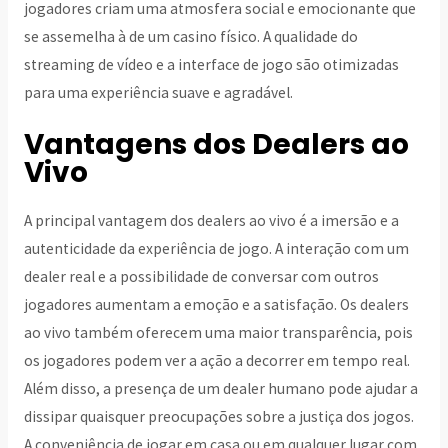
jogadores criam uma atmosfera social e emocionante que
se assemelha à de um casino físico. A qualidade do
streaming de vídeo e a interface de jogo são otimizadas
para uma experiência suave e agradável.
Vantagens dos Dealers ao
Vivo
A principal vantagem dos dealers ao vivo é a imersão e a
autenticidade da experiência de jogo. A interação com um
dealer real e a possibilidade de conversar com outros
jogadores aumentam a emoção e a satisfação. Os dealers
ao vivo também oferecem uma maior transparência, pois
os jogadores podem ver a ação a decorrer em tempo real.
Além disso, a presença de um dealer humano pode ajudar a
dissipar quaisquer preocupações sobre a justiça dos jogos.
A conveniência de jogar em casa ou em qualquer lugar com