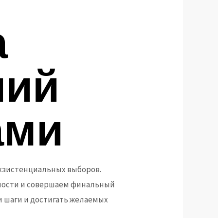
а
ний
ами
экзистенциальных выборов.
ности и совершаем финальный
 шаги и достигать желаемых