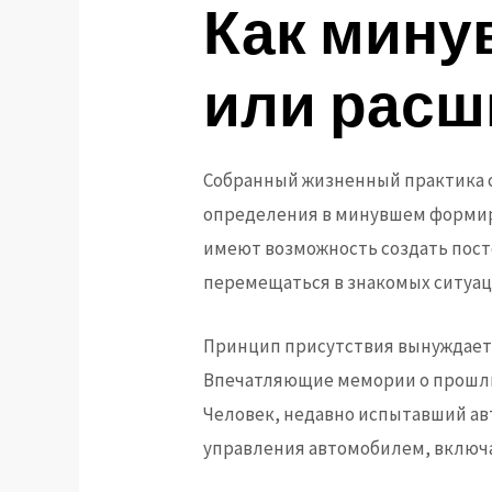
Как мину
или расш
Собранный жизненный практика с
определения в минувшем формир
имеют возможность создать пост
перемещаться в знакомых ситуаци
Принцип присутствия вынуждает 
Впечатляющие мемории о прошлых
Человек, недавно испытавший а
управления автомобилем, включая