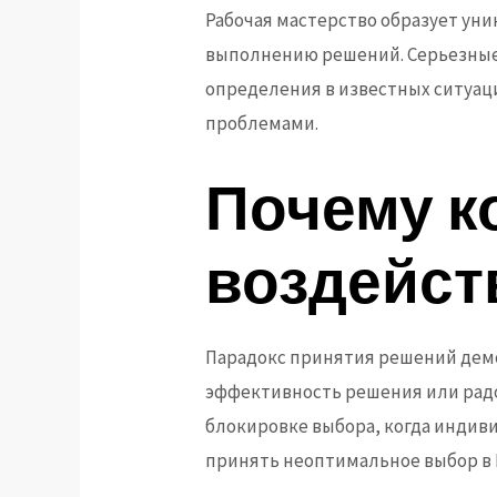
Рабочая мастерство образует уни
выполнению решений. Серьезные
определения в известных ситуац
проблемами.
Почему к
воздейст
Парадокс принятия решений демо
эффективность решения или радо
блокировке выбора, когда индив
принять неоптимальное выбор в В