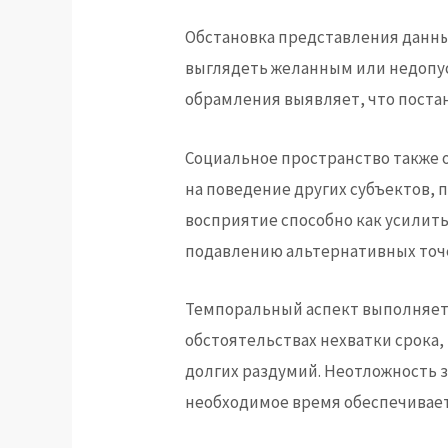
Обстановка представления данны
выглядеть желанным или недопуст
обрамления выявляет, что постан
Социальное пространство также 
на поведение других субъектов, 
восприятие способно как усилить
подавлению альтернативных точе
Темпоральный аспект выполняет
обстоятельствах нехватки срока,
долгих раздумий. Неотложность з
необходимое время обеспечивает