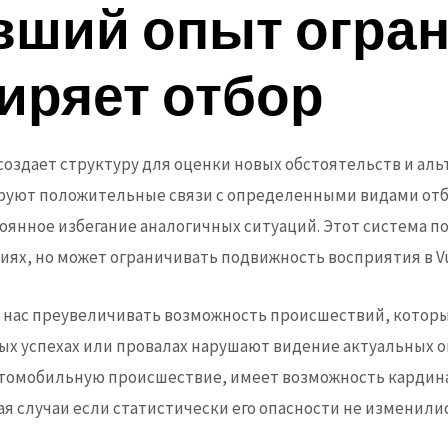
вший опыт огра
иряет отбор
оздает структуру для оценки новых обстоятельств и аль
уют положительные связи с определенными видами отбор
оянное избегание аналогичных ситуаций. Этот система п
ях, но может ограничивать подвижность восприятия в Vu
нас преувеличивать возможность происшествий, которы
 успехах или провалах нарушают видение актуальных о
втомобильную происшествие, имеет возможность кардин
 случаи если статистически его опасности не изменилис