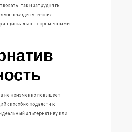
твовать, так и затруднять
ельно находить лучшие
с принципиально современными
рнатив
ность
ив не неизменно повышает
ий способно подвести к
 идеальный альтернативу или