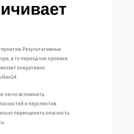
ничивает
тернатив. Результативные
а, в то период как промахи
омогает оперативно
lkan24.
е легко вспомнить.
пасностей и перспектив.
ально переоценить опасность
ь.