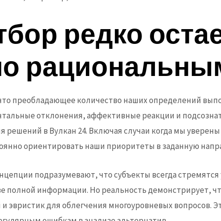
тбор редко оста
но рациональны
 что преобладающее количество наших определений выпо
тальные отклонения, аффективные реакции и подсозна
я решений в Вулкан 24. Включая случаи когда мы уверены
оянно ориентировать наши приоритеты в заданную напр
цепции подразумевают, что субъекты всегда стремятся
е полной информации. Но реальность демонстрирует, чт
и эвристик для облегчения многоуровневых вопросов. Э
регулярным ошибкам в анализе альтернатив.