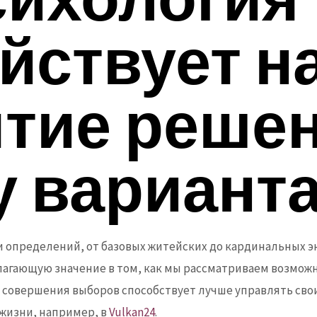
йствует н
тие реше
у вариант
 определений, от базовых житейских до кардинальных 
лагающую значение в том, как мы рассматриваем возмож
совершения выборов способствует лучше управлять свои
 жизни, например, в
Vulkan24
.