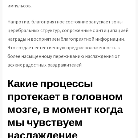
импульсов.
Напротив, благоприятное состояние запускает зоны
церебральных структур, сопряжённые с антиципацией
награды и восприятием благоприятной информации.
Это создаёт естественную предрасположенность к
более насыщенному переживанию наслаждения от
всяких радостных раздражителей.
Какие процессы
протекает в головном
мозге, в момент когда
мы чувствуем
наслаждение