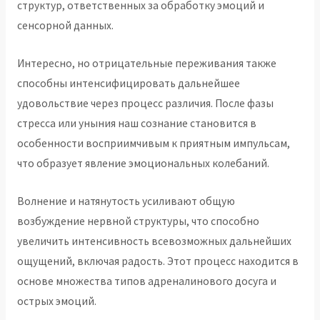
структур, ответственных за обработку эмоций и
сенсорной данных.
Интересно, но отрицательные переживания также
способны интенсифицировать дальнейшее
удовольствие через процесс различия. После фазы
стресса или уныния наш сознание становится в
особенности восприимчивым к приятным импульсам,
что образует явление эмоциональных колебаний.
Волнение и натянутость усиливают общую
возбуждение нервной структуры, что способно
увеличить интенсивность всевозможных дальнейших
ощущений, включая радость. Этот процесс находится в
основе множества типов адреналинового досуга и
острых эмоций.