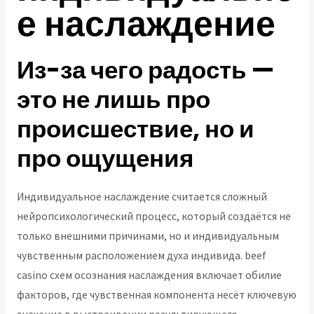
е наслаждение
Из-за чего радость —
это не лишь про
происшествие, но и
про ощущения
Индивидуальное наслаждение считается сложный
нейропсихологический процесс, который создаётся не
только внешними причинами, но и индивидуальным
чувственным расположением духа индивида. beef
casino схем осознания наслаждения включает обилие
факторов, где чувственная компонента несёт ключевую