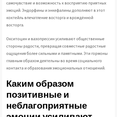
самочувствие и возможность к восприятию приятных
эмоций. Эндорфины и энкефалины дополняют в этот
коктейль впечатление восторга и врождённой
восторга.
Окситоцин и вазопрессин усиливают общественные
стороны радости, превращая совместные радостные
ощущения более сильными и памятными. Эти гормоны
главным образом деятельны во время социального
контакта и образования эмоциональных отношений.
Каким образом
позитивные и
неблагоприятные
эмоции усиливают