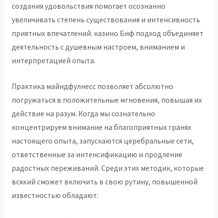
создания удовольствия помогает осознанно
увеличивать степень существования и интенсивность
приятных впечатлений. казино Биф подход объединяет
деятельность с душевным настроем, вниманием и
интерпретацией опыта.
Практика майндфулнесс позволяет абсолютно
погружаться в положительные мгновения, повышая их
действие на разум. Когда мы сознательно
концентрируем внимание на благоприятных гранях
настоящего опыта, запускаются церебральные сети,
ответственные за интенсификацию и продление
радостных переживаний. Среди этих методик, которые
всякий сможет включить в свою рутину, повышенной
известностью обладают: