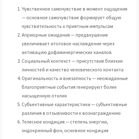
Чувственное самочувствие в момент ощущения
— основное самочувствие формирует общую
чувствительность к приятным импульсам
Априорные ожидания — предвкушение
увеличивает итоговое наслаждение через
активацию дофаминергических каналов
Социальный контекст — присутствие близких
личностей и качество человеческого контакта
Оригинальность и внезапность — неожиданные
благоприятные события генерируют более
насыщенную отклик
Субъективные характеристики — субъективные
различия в отзывчивости к вознаграждению
Телесное кондиция — степень энергии,
эндокринный фон, основное кондиция