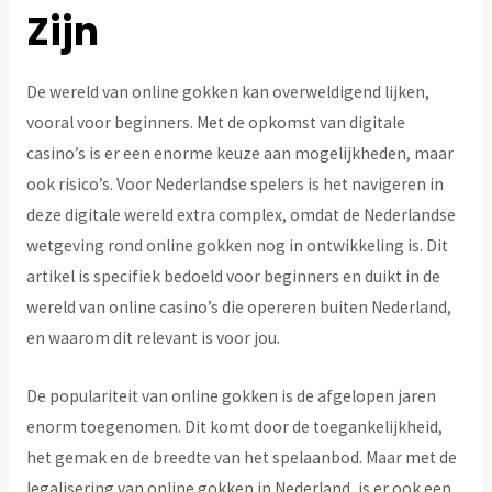
Zijn
De wereld van online gokken kan overweldigend lijken,
vooral voor beginners. Met de opkomst van digitale
casino’s is er een enorme keuze aan mogelijkheden, maar
ook risico’s. Voor Nederlandse spelers is het navigeren in
deze digitale wereld extra complex, omdat de Nederlandse
wetgeving rond online gokken nog in ontwikkeling is. Dit
artikel is specifiek bedoeld voor beginners en duikt in de
wereld van online casino’s die opereren buiten Nederland,
en waarom dit relevant is voor jou.
De populariteit van online gokken is de afgelopen jaren
enorm toegenomen. Dit komt door de toegankelijkheid,
het gemak en de breedte van het spelaanbod. Maar met de
legalisering van online gokken in Nederland, is er ook een