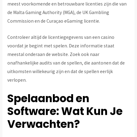
meest voorkomende en betrouwbare licenties zijn die van
de Malta Gaming Authority (MGA), de UK Gambling
Commission en de Curaçao eGaming licentie.
Controleer altijd de licentiegegevens van een casino
voordat je begint met spelen. Deze informatie staat
meestal onderaan de website. Zoek ook naar
onafhankelijke audits van de spellen, die aantonen dat de
uitkomsten willekeurig zijn en dat de spellen eerlijk
verlopen.
Spelaanbod en
Software: Wat Kun Je
Verwachten?