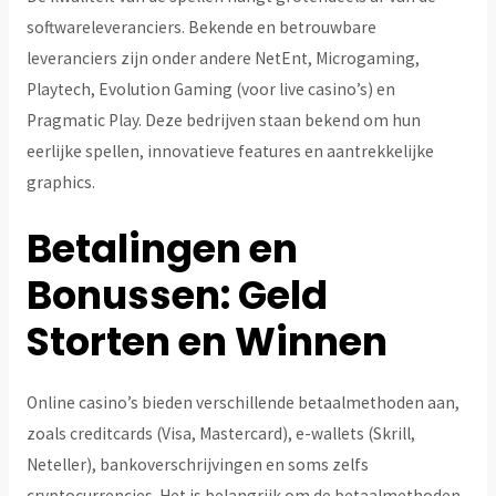
softwareleveranciers. Bekende en betrouwbare
leveranciers zijn onder andere NetEnt, Microgaming,
Playtech, Evolution Gaming (voor live casino’s) en
Pragmatic Play. Deze bedrijven staan bekend om hun
eerlijke spellen, innovatieve features en aantrekkelijke
graphics.
Betalingen en
Bonussen: Geld
Storten en Winnen
Online casino’s bieden verschillende betaalmethoden aan,
zoals creditcards (Visa, Mastercard), e-wallets (Skrill,
Neteller), bankoverschrijvingen en soms zelfs
cryptocurrencies. Het is belangrijk om de betaalmethoden