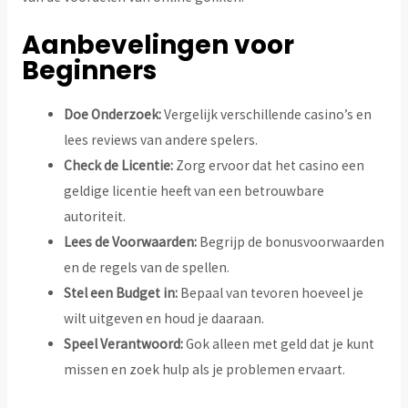
Aanbevelingen voor
Beginners
Doe Onderzoek:
Vergelijk verschillende casino’s en
lees reviews van andere spelers.
Check de Licentie:
Zorg ervoor dat het casino een
geldige licentie heeft van een betrouwbare
autoriteit.
Lees de Voorwaarden:
Begrijp de bonusvoorwaarden
en de regels van de spellen.
Stel een Budget in:
Bepaal van tevoren hoeveel je
wilt uitgeven en houd je daaraan.
Speel Verantwoord:
Gok alleen met geld dat je kunt
missen en zoek hulp als je problemen ervaart.