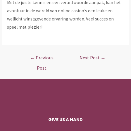
Met de juiste kennis en een verantwoorde aanpak, kan het
avontuur in de wereld van online casino’s een leuke en
wellicht winstgevende ervaring worden. Veel succes en
speel met plezier!
Post
←
Previous
Next Post
→
navigation
Post
GIVE US A HAND