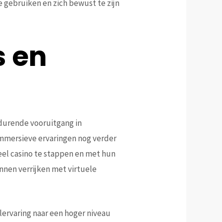
 gebruiken en zich bewust te zijn
s en
tdurende vooruitgang in
immersieve ervaringen nog verder
ueel casino te stappen en met hun
nnen verrijken met virtuele
lervaring naar een hoger niveau