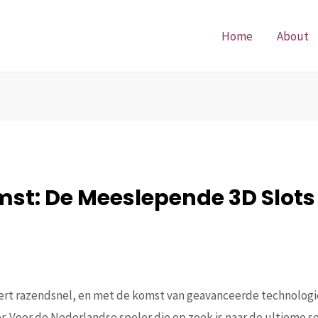
Home
About
mst: De Meeslepende 3D Slots
ert razendsnel, en met de komst van geavanceerde technolog
. Voor de Nederlandse speler die op zoek is naar de ultieme se