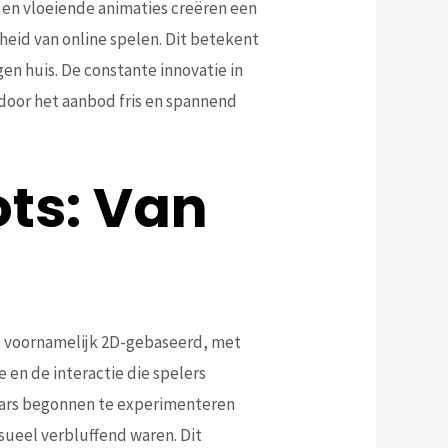
n en vloeiende animaties creëren een
kheid van online spelen. Dit betekent
en huis. De constante innovatie in
door het aanbod fris en spannend
ots: Van
ts voornamelijk 2D-gebaseerd, met
en de interactie die spelers
aars begonnen te experimenteren
ueel verbluffend waren. Dit