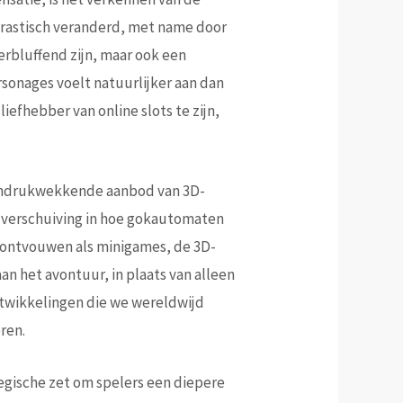
 drastisch veranderd, met name door
erbluffend zijn, maar ook een
sonages voelt natuurlijker aan dan
iefhebber van online slots te zijn,
 indrukwekkende aanbod van 3D-
e verschuiving in hoe gokautomaten
h ontvouwen als minigames, de 3D-
aan het avontuur, in plaats van alleen
ontwikkelingen die we wereldwijd
ren.
tegische zet om spelers een diepere