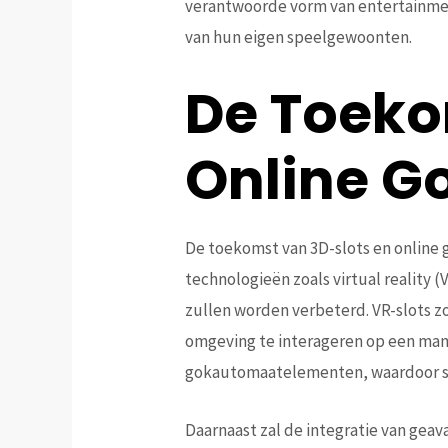
verantwoorde vorm van entertainment
van hun eigen speelgewoonten.
De Toeko
Online G
De toekomst van 3D-slots en online 
technologieën zoals virtual reality
zullen worden verbeterd. VR-slots zo
omgeving te interageren op een mani
gokautomaatelementen, waardoor sp
Daarnaast zal de integratie van gea