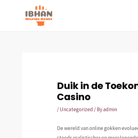
Skip
to
content
Duik in de Toeko
Casino
/
Uncategorized
/ By
admin
De wereld van online gokken evolue
steeds realistischer en meeslepender