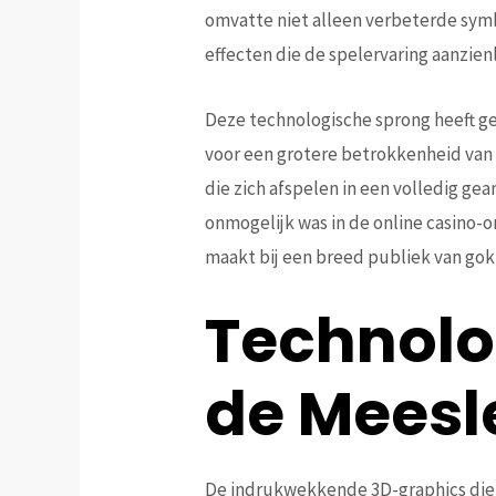
omvatte niet alleen verbeterde sym
effecten die de spelervaring aanzienli
Deze technologische sprong heeft gel
voor een grotere betrokkenheid van
die zich afspelen in een volledig 
onmogelijk was in de online casino-o
maakt bij een breed publiek van gok
Technolo
de Meesl
De indrukwekkende 3D-graphics die w