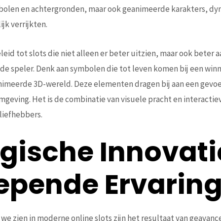
bolen en achtergronden, maar ook geanimeerde karakters, dy
jk verrijkten.
eid tot slots die niet alleen er beter uitzien, maar ook bete
 de speler. Denk aan symbolen die tot leven komen bij een wi
geanimeerde 3D-wereld. Deze elementen dragen bij aan een gev
mgeving. Het is de combinatie van visuele pracht en interactie
liefhebbers.
gische Innovati
epende Ervarin
e zien in moderne online slots zijn het resultaat van geavan