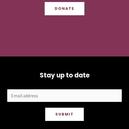
DONATE
Stay up to date
SUBMIT