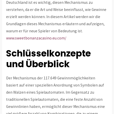
Deutschland ist es wichtig, diesen Mechanismus zu
verstehen, da er die Art und Weise beeinflusst, wie Gewinne
erzielt werden können. In diesem Artikel werden wir die
Grundlagen dieses Mechanismus erläutern und aufzeigen,
warum er für neue Spieler von Bedeutung ist.
www.sweetbonanzacasino.eu.com/
Schlüsselkonzepte
und Überblick
Der Mechanismus der 117.649 Gewinnmöglichkeiten
basiert auf einer speziellen Anordnung von Symbolen auf
den Walzen eines Spielautomaten. Im Gegensatz zu
traditionellen Spielautomaten, die eine feste Anzahl von
Gewinnlinien haben, ermöglicht dieser Mechanismus eine
viel größere Anzahl von Kombinationen, die zu einem