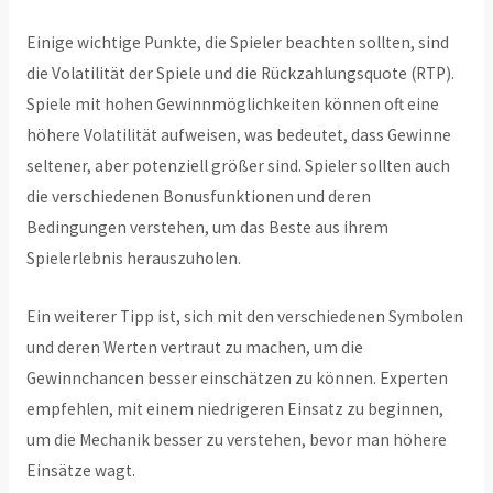
Einige wichtige Punkte, die Spieler beachten sollten, sind
die Volatilität der Spiele und die Rückzahlungsquote (RTP).
Spiele mit hohen Gewinnmöglichkeiten können oft eine
höhere Volatilität aufweisen, was bedeutet, dass Gewinne
seltener, aber potenziell größer sind. Spieler sollten auch
die verschiedenen Bonusfunktionen und deren
Bedingungen verstehen, um das Beste aus ihrem
Spielerlebnis herauszuholen.
Ein weiterer Tipp ist, sich mit den verschiedenen Symbolen
und deren Werten vertraut zu machen, um die
Gewinnchancen besser einschätzen zu können. Experten
empfehlen, mit einem niedrigeren Einsatz zu beginnen,
um die Mechanik besser zu verstehen, bevor man höhere
Einsätze wagt.