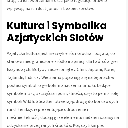
stoją za ich tworzeniem oraz jakie regulacje prawne
wpływają na ich dostępność i bezpieczeństwo.
Kultura i Symbolika
Azjatyckich Slotów
Azjatycka kultura jest niezwykle różnorodna i bogata, co
stanowi nieograniczone źródło inspiracji dla twórców gier
kasynowych. Motywy zaczerpnięte z Chin, Japonii, Korei,
Tajlandii, Indii czy Wietnamu pojawiają się na bębnach w
postaci symboli o głębokim znaczeniu. Smoki, będące
symbolem siły, szczęścia i pomyślności, często pełnią rolę
symboli Wild lub Scatter, otwierając drogę do bonusowych
rund. Feniksy, reprezentujące odrodzenie i
nieśmiertelność, dodają grze elementu nadziei i szansy na
odzyskanie przegranych środków. Koi, czyli karpie,