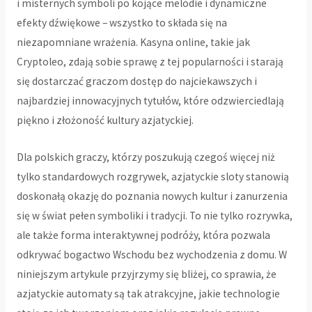
i misternych symboli po kojące melodie i dynamiczne
efekty dźwiękowe – wszystko to składa się na
niezapomniane wrażenia. Kasyna online, takie jak
Cryptoleo, zdają sobie sprawę z tej popularności i starają
się dostarczać graczom dostęp do najciekawszych i
najbardziej innowacyjnych tytułów, które odzwierciedlają
piękno i złożoność kultury azjatyckiej.
Dla polskich graczy, którzy poszukują czegoś więcej niż
tylko standardowych rozgrywek, azjatyckie sloty stanowią
doskonałą okazję do poznania nowych kultur i zanurzenia
się w świat pełen symboliki i tradycji. To nie tylko rozrywka,
ale także forma interaktywnej podróży, która pozwala
odkrywać bogactwo Wschodu bez wychodzenia z domu. W
niniejszym artykule przyjrzymy się bliżej, co sprawia, że
azjatyckie automaty są tak atrakcyjne, jakie technologie