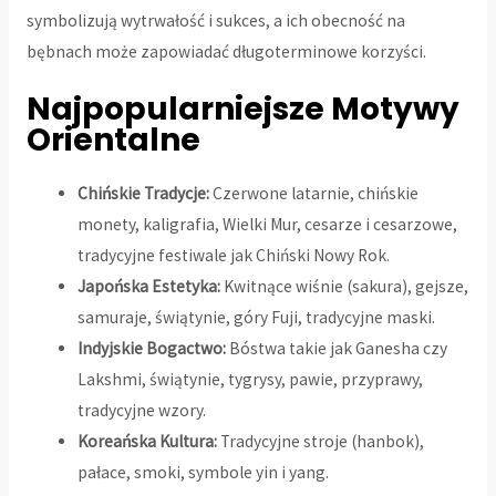
symbolizują wytrwałość i sukces, a ich obecność na
bębnach może zapowiadać długoterminowe korzyści.
Najpopularniejsze Motywy
Orientalne
Chińskie Tradycje:
Czerwone latarnie, chińskie
monety, kaligrafia, Wielki Mur, cesarze i cesarzowe,
tradycyjne festiwale jak Chiński Nowy Rok.
Japońska Estetyka:
Kwitnące wiśnie (sakura), gejsze,
samuraje, świątynie, góry Fuji, tradycyjne maski.
Indyjskie Bogactwo:
Bóstwa takie jak Ganesha czy
Lakshmi, świątynie, tygrysy, pawie, przyprawy,
tradycyjne wzory.
Koreańska Kultura:
Tradycyjne stroje (hanbok),
pałace, smoki, symbole yin i yang.