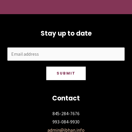
Stay up to date
SUBMIT
Contact
845-284-7676
993-084-9930
admin@ibhan.info