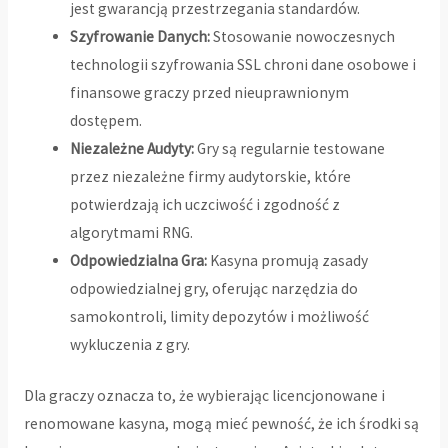
jest gwarancją przestrzegania standardów.
Szyfrowanie Danych:
Stosowanie nowoczesnych
technologii szyfrowania SSL chroni dane osobowe i
finansowe graczy przed nieuprawnionym
dostępem.
Niezależne Audyty:
Gry są regularnie testowane
przez niezależne firmy audytorskie, które
potwierdzają ich uczciwość i zgodność z
algorytmami RNG.
Odpowiedzialna Gra:
Kasyna promują zasady
odpowiedzialnej gry, oferując narzędzia do
samokontroli, limity depozytów i możliwość
wykluczenia z gry.
Dla graczy oznacza to, że wybierając licencjonowane i
renomowane kasyna, mogą mieć pewność, że ich środki są