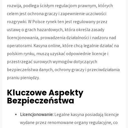
rozwija, podlega ścisłym regulacjom prawnym, których
celem jest ochrona graczy i zapewnienie uczciwości
rozgrywki. W Polsce rynek ten jest regulowany przez
ustawę o grach hazardowych, która określa zasady
licencjonowania, prowadzenia działalności i nadzoru nad
operatorami. Kasyna online, które chcą legalnie działać na
polskim rynku, muszą uzyskać odpowiednie licencje i
przestrzegać surowych wymogów dotyczących
bezpieczeństwa danych, ochrony graczy i przeciwdziałania
praniu pieniędzy.
Kluczowe Aspekty
Bezpieczeństwa
Licencjonowanie:
Legalne kasyna posiadają licencje
wydane przez renomowane organy regulacyjne, co