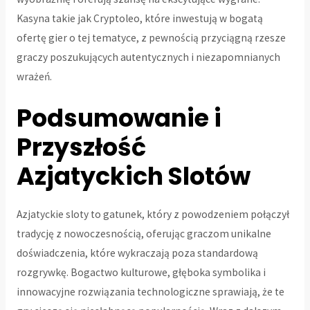
Kasyna takie jak Cryptoleo, które inwestują w bogatą
ofertę gier o tej tematyce, z pewnością przyciągną rzesze
graczy poszukujących autentycznych i niezapomnianych
wrażeń.
Podsumowanie i
Przyszłość
Azjatyckich Slotów
Azjatyckie sloty to gatunek, który z powodzeniem połączył
tradycję z nowoczesnością, oferując graczom unikalne
doświadczenia, które wykraczają poza standardową
rozgrywkę. Bogactwo kulturowe, głęboka symbolika i
innowacyjne rozwiązania technologiczne sprawiają, że te