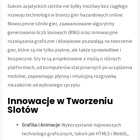
Sukces azjatyckich slotów nie byłby możliwy bez ciągłego
rozwoju technologii w branży gier hazardowych online.
Nowoczesne silniki gier, zaawansowane algorytmy
generowania liczb losowych (RNG) oraz innowacyjne
rozwiązania graficzne i dźwiękowe pozwalają na tworzenie
gier, które są nie tylko piękne, ale także sprawiedliwe i
bezpieczne. Gry te są projektowane z myślą o różnych
platformach, od komputerów stacjonarnych po urządzenia
mobilne, zapewniając płynną i intuicyjną rozgrywkę
niezależnie od wybranego sprzętu.
Innowacje w Tworzeniu
Slotów
Grafika i Animacje:
Wykorzystanie najnowszych
technologii graficznych, takich jak HTML5 i WebGL,