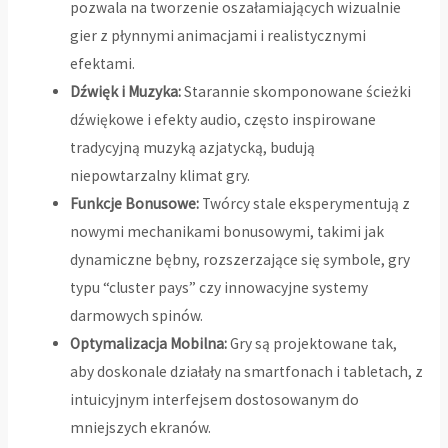
pozwala na tworzenie oszałamiających wizualnie
gier z płynnymi animacjami i realistycznymi
efektami.
Dźwięk i Muzyka:
Starannie skomponowane ścieżki
dźwiękowe i efekty audio, często inspirowane
tradycyjną muzyką azjatycką, budują
niepowtarzalny klimat gry.
Funkcje Bonusowe:
Twórcy stale eksperymentują z
nowymi mechanikami bonusowymi, takimi jak
dynamiczne bębny, rozszerzające się symbole, gry
typu “cluster pays” czy innowacyjne systemy
darmowych spinów.
Optymalizacja Mobilna:
Gry są projektowane tak,
aby doskonale działały na smartfonach i tabletach, z
intuicyjnym interfejsem dostosowanym do
mniejszych ekranów.