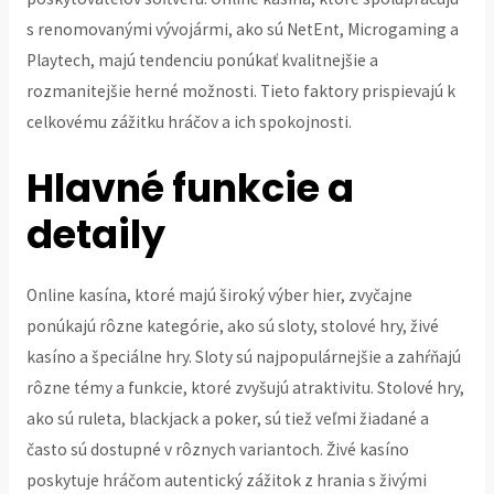
s renomovanými vývojármi, ako sú NetEnt, Microgaming a
Playtech, majú tendenciu ponúkať kvalitnejšie a
rozmanitejšie herné možnosti. Tieto faktory prispievajú k
celkovému zážitku hráčov a ich spokojnosti.
Hlavné funkcie a
detaily
Online kasína, ktoré majú široký výber hier, zvyčajne
ponúkajú rôzne kategórie, ako sú sloty, stolové hry, živé
kasíno a špeciálne hry. Sloty sú najpopulárnejšie a zahŕňajú
rôzne témy a funkcie, ktoré zvyšujú atraktivitu. Stolové hry,
ako sú ruleta, blackjack a poker, sú tiež veľmi žiadané a
často sú dostupné v rôznych variantoch. Živé kasíno
poskytuje hráčom autentický zážitok z hrania s živými