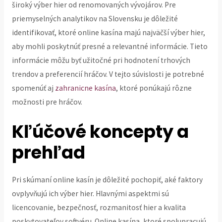
široký výber hier od renomovaných vývojárov. Pre
priemyselných analytikov na Slovensku je dôležité
identifikovať, ktoré online kasína majú najväčší výber hier,
aby mohli poskytnúť presné a relevantné informácie. Tieto
informácie môžu byť užitočné pri hodnotení trhových
trendov a preferencií hráčov. V tejto súvislosti je potrebné
spomenúť aj
zahranicne kasína
, ktoré ponúkajú rôzne
možnosti pre hráčov.
Kľúčové koncepty a
prehľad
Pri skúmaní online kasín je dôležité pochopiť, aké faktory
ovplyvňujú ich výber hier. Hlavnými aspektmi sú
licencovanie, bezpečnosť, rozmanitosť hier a kvalita
poskytovateľov softvéru. Online kasína, ktoré spolupracujú