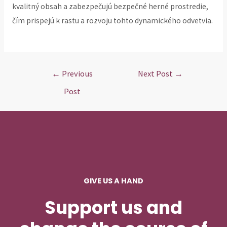
kvalitný obsah a zabezpečujú bezpečné herné prostredie,
čím prispejú k rastu a rozvoju tohto dynamického odvetvia.
Post
←
Previous
Next Post
→
navigation
Post
GIVE US A HAND
Support us and