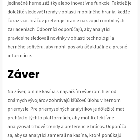
jedinečné herné zážitky alebo inovatívne funkcie. Taktiež je
dôležité sledovať trendy v oblasti mobilného hrania, keďže
čoraz viac hráčov preferuje hranie na svojich mobilných
zariadeniach. Odborníci odporúčajú, aby analytici
pravidelne sledovali novinky v oblasti technológií a
herného softvéru, aby mohli poskytnúť aktuálne a presné
informácie.
Záver
Na záver, online kasína s najväčším výberom hier od
známych vývojárov zohrávajú kľúčovú úlohu v hernom
priemysle. Pre priemyselných analytikov je dôležité mať
prehľad o týchto platformách, aby mohli efektívne
analyzovať trhové trendy a preferencie hráčov. Odporúča
sa, aby sa analytici zamerali na kasína, ktoré ponúkajú