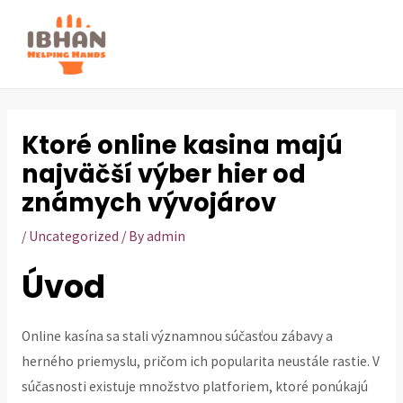
Skip
to
MAI
content
ME
Ktoré online kasina majú
najväčší výber hier od
známych vývojárov
/
Uncategorized
/ By
admin
Úvod
Online kasína sa stali významnou súčasťou zábavy a
herného priemyslu, pričom ich popularita neustále rastie. V
súčasnosti existuje množstvo platforiem, ktoré ponúkajú