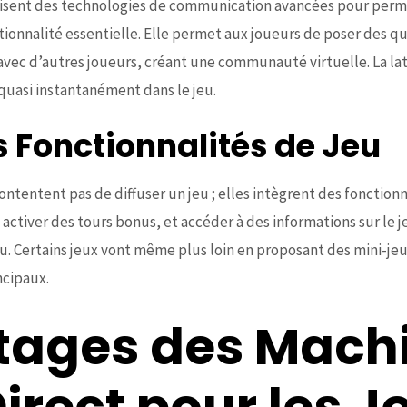
ilisent des technologies de communication avancées pour perme
ionnalité essentielle. Elle permet aux joueurs de poser des que
avec d’autres joueurs, créant une communauté virtuelle. La la
 quasi instantanément dans le jeu.
s Fonctionnalités de Jeu
ontentent pas de diffuser un jeu ; elles intègrent des fonctionn
activer des tours bonus, et accéder à des informations sur le j
eu. Certains jeux vont même plus loin en proposant des mini-jeu
ncipaux.
tages des Mach
irect pour les J