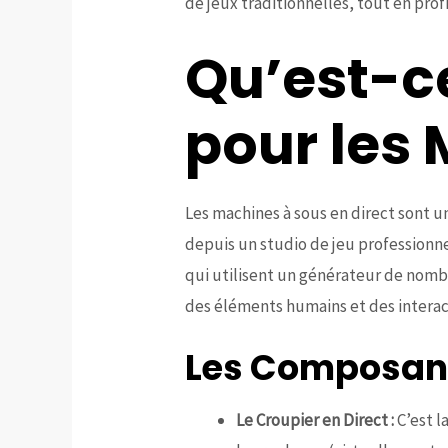
de jeux traditionnelles, tout en prof
Qu’est-ce
pour les 
Les machines à sous en direct sont un
depuis un studio de jeu professionn
qui utilisent un générateur de nombr
des éléments humains et des interact
Les Composant
Le Croupier en Direct :
C’est l