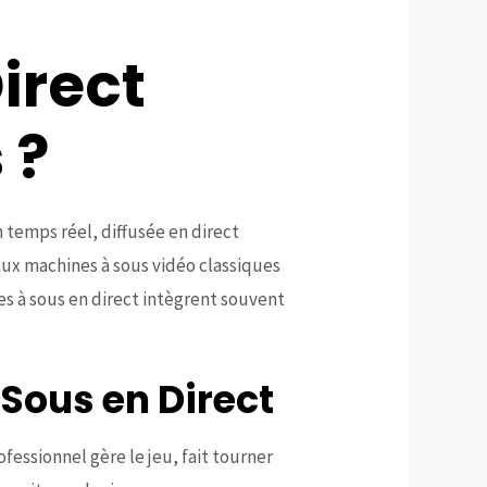
irect
 ?
n temps réel, diffusée en direct
ux machines à sous vidéo classiques
es à sous en direct intègrent souvent
Sous en Direct
fessionnel gère le jeu, fait tourner