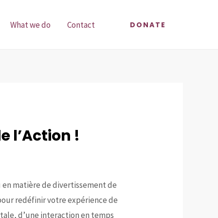
What we do
Contact
DONATE
 l’Action !
vu en matière de divertissement de
 pour redéfinir votre expérience de
totale, d’une interaction en temps