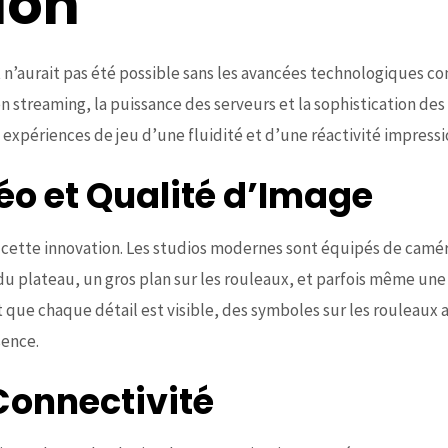
ion
t n’aurait pas été possible sans les avancées technologiques c
en streaming, la puissance des serveurs et la sophistication des 
expériences de jeu d’une fluidité et d’une réactivité impress
o et Qualité d’Image
e cette innovation. Les studios modernes sont équipés de caméra
du plateau, un gros plan sur les rouleaux, et parfois même u
it que chaque détail est visible, des symboles sur les rouleaux
sence.
 Connectivité