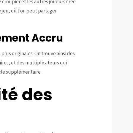
e croupier et les autres joueurs crée
 jeu, où l’on peut partager
sement Accru
plus originales. On trouve ainsi des
ires, et des multiplicateurs qui
acle supplémentaire.
té des