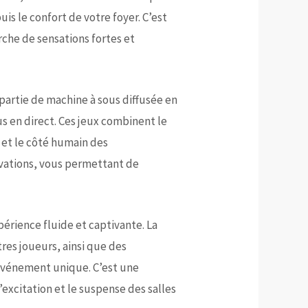
s le confort de votre foyer. C’est
che de sensations fortes et
e partie de machine à sous diffusée en
ous en direct. Ces jeux combinent le
 et le côté humain des
vations, vous permettant de
érience fluide et captivante. La
tres joueurs, ainsi que des
 événement unique. C’est une
’excitation et le suspense des salles