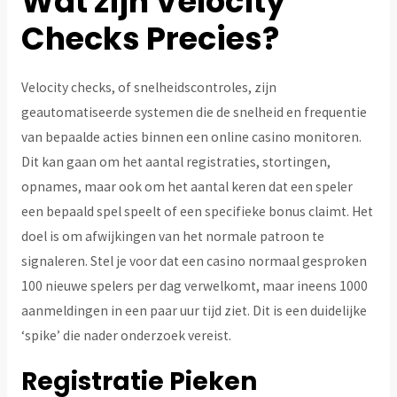
Wat zijn Velocity
Checks Precies?
Velocity checks, of snelheidscontroles, zijn
geautomatiseerde systemen die de snelheid en frequentie
van bepaalde acties binnen een online casino monitoren.
Dit kan gaan om het aantal registraties, stortingen,
opnames, maar ook om het aantal keren dat een speler
een bepaald spel speelt of een specifieke bonus claimt. Het
doel is om afwijkingen van het normale patroon te
signaleren. Stel je voor dat een casino normaal gesproken
100 nieuwe spelers per dag verwelkomt, maar ineens 1000
aanmeldingen in een paar uur tijd ziet. Dit is een duidelijke
‘spike’ die nader onderzoek vereist.
Registratie Pieken