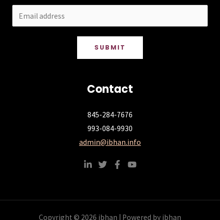
SUBMIT
Contact
845-284-7676
993-084-9930
admin@ibhan.info
Copyright © 2026 ibhan | Powered by ibhan