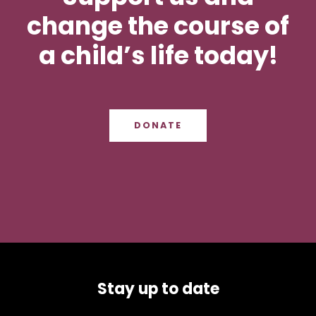
change the course of
a child’s life today!
DONATE
Stay up to date