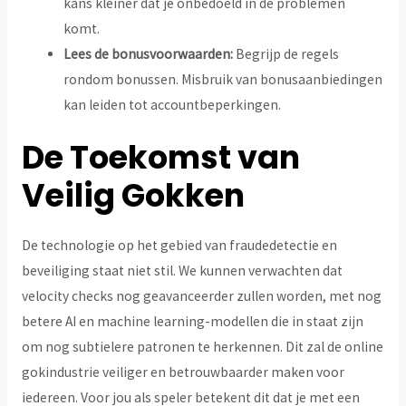
kans kleiner dat je onbedoeld in de problemen
komt.
Lees de bonusvoorwaarden:
Begrijp de regels
rondom bonussen. Misbruik van bonusaanbiedingen
kan leiden tot accountbeperkingen.
De Toekomst van
Veilig Gokken
De technologie op het gebied van fraudedetectie en
beveiliging staat niet stil. We kunnen verwachten dat
velocity checks nog geavanceerder zullen worden, met nog
betere AI en machine learning-modellen die in staat zijn
om nog subtielere patronen te herkennen. Dit zal de online
gokindustrie veiliger en betrouwbaarder maken voor
iedereen. Voor jou als speler betekent dit dat je met een