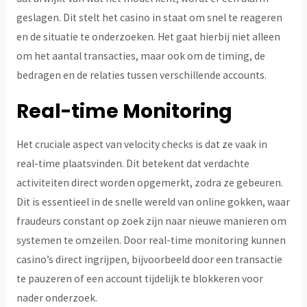
geslagen. Dit stelt het casino in staat om snel te reageren
en de situatie te onderzoeken. Het gaat hierbij niet alleen
om het aantal transacties, maar ook om de timing, de
bedragen en de relaties tussen verschillende accounts.
Real-time Monitoring
Het cruciale aspect van velocity checks is dat ze vaak in
real-time plaatsvinden. Dit betekent dat verdachte
activiteiten direct worden opgemerkt, zodra ze gebeuren.
Dit is essentieel in de snelle wereld van online gokken, waar
fraudeurs constant op zoek zijn naar nieuwe manieren om
systemen te omzeilen. Door real-time monitoring kunnen
casino’s direct ingrijpen, bijvoorbeeld door een transactie
te pauzeren of een account tijdelijk te blokkeren voor
nader onderzoek.