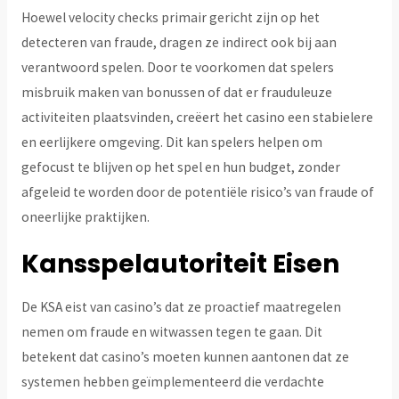
Hoewel velocity checks primair gericht zijn op het
detecteren van fraude, dragen ze indirect ook bij aan
verantwoord spelen. Door te voorkomen dat spelers
misbruik maken van bonussen of dat er frauduleuze
activiteiten plaatsvinden, creëert het casino een stabielere
en eerlijkere omgeving. Dit kan spelers helpen om
gefocust te blijven op het spel en hun budget, zonder
afgeleid te worden door de potentiële risico’s van fraude of
oneerlijke praktijken.
Kansspelautoriteit Eisen
De KSA eist van casino’s dat ze proactief maatregelen
nemen om fraude en witwassen tegen te gaan. Dit
betekent dat casino’s moeten kunnen aantonen dat ze
systemen hebben geïmplementeerd die verdachte