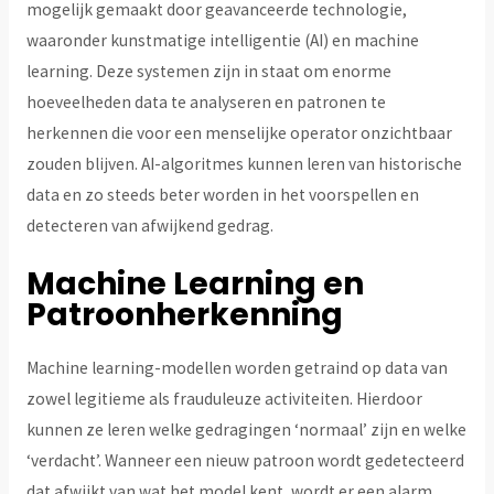
mogelijk gemaakt door geavanceerde technologie,
waaronder kunstmatige intelligentie (AI) en machine
learning. Deze systemen zijn in staat om enorme
hoeveelheden data te analyseren en patronen te
herkennen die voor een menselijke operator onzichtbaar
zouden blijven. AI-algoritmes kunnen leren van historische
data en zo steeds beter worden in het voorspellen en
detecteren van afwijkend gedrag.
Machine Learning en
Patroonherkenning
Machine learning-modellen worden getraind op data van
zowel legitieme als frauduleuze activiteiten. Hierdoor
kunnen ze leren welke gedragingen ‘normaal’ zijn en welke
‘verdacht’. Wanneer een nieuw patroon wordt gedetecteerd
dat afwijkt van wat het model kent, wordt er een alarm