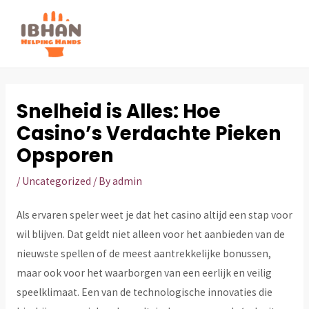
Skip
to
MAI
content
ME
Snelheid is Alles: Hoe
Casino’s Verdachte Pieken
Opsporen
/
Uncategorized
/ By
admin
Als ervaren speler weet je dat het casino altijd een stap voor
wil blijven. Dat geldt niet alleen voor het aanbieden van de
nieuwste spellen of de meest aantrekkelijke bonussen,
maar ook voor het waarborgen van een eerlijk en veilig
speelklimaat. Een van de technologische innovaties die