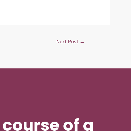
Next Post
→
course of a