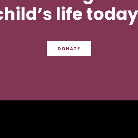
child’s life today
DONATE