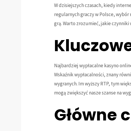
W dzisiejszych czasach, kiedy intern
regularnych graczy w Polsce, wybór n
grą. Warto zrozumieć, jakie czynni
Kluczowe 
Najbardziej wypłacalne kasyno online
Wskaźnik wypłacalności, znany równi
wygranych. Im wyższy RTP, tym więks
mogą zwiększyć nasze szanse na wyg
Główne c