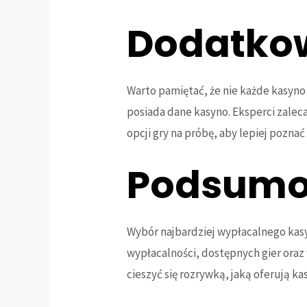
Dodatkow
Warto pamiętać, że nie każde kasyno 
posiada dane kasyno. Eksperci zaleca
opcji gry na próbę, aby lepiej pozn
Podsumo
Wybór najbardziej wypłacalnego kas
wypłacalności, dostępnych gier ora
cieszyć się rozrywką, jaką oferują ka