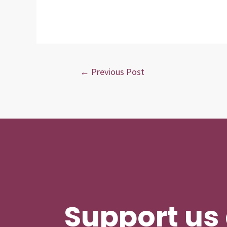
Post
←
Previous Post
navigation
Support us