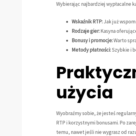
Wybierając najbardziej wypłacalne k
Wskaźnik RTP:
Jak już wspomn
Rodzaje gier:
Kasyna oferujące
Bonusy i promocje:
Warto spra
Metody płatności:
Szybkie i 
Praktycz
użycia
Wyobraźmy sobie, że jesteś regularn
RTP i korzystnymi bonusami. Po zare
temu, nawet jeśli nie wygrasz od ra