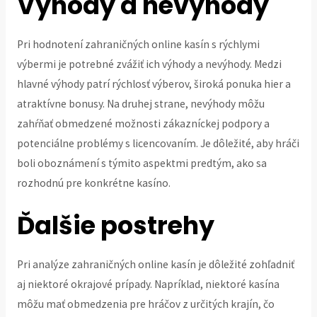
Výhody a nevýhody
Pri hodnotení zahraničných online kasín s rýchlymi
výbermi je potrebné zvážiť ich výhody a nevýhody. Medzi
hlavné výhody patrí rýchlosť výberov, široká ponuka hier a
atraktívne bonusy. Na druhej strane, nevýhody môžu
zahŕňať obmedzené možnosti zákazníckej podpory a
potenciálne problémy s licencovaním. Je dôležité, aby hráči
boli oboznámení s týmito aspektmi predtým, ako sa
rozhodnú pre konkrétne kasíno.
Ďalšie postrehy
Pri analýze zahraničných online kasín je dôležité zohľadniť
aj niektoré okrajové prípady. Napríklad, niektoré kasína
môžu mať obmedzenia pre hráčov z určitých krajín, čo