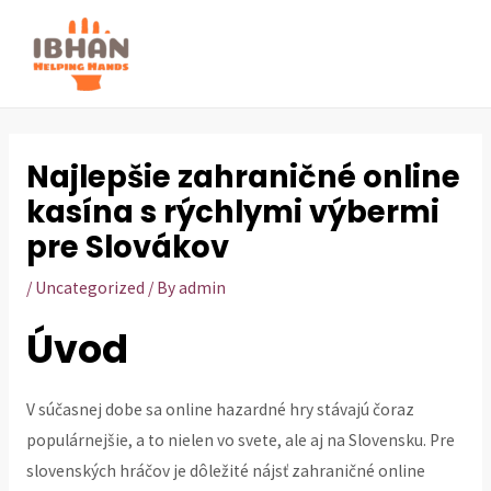
Skip
to
MAI
content
ME
Najlepšie zahraničné online
kasína s rýchlymi výbermi
pre Slovákov
/
Uncategorized
/ By
admin
Úvod
V súčasnej dobe sa online hazardné hry stávajú čoraz
populárnejšie, a to nielen vo svete, ale aj na Slovensku. Pre
slovenských hráčov je dôležité nájsť zahraničné online