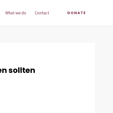
What we do
Contact
DONATE
n sollten