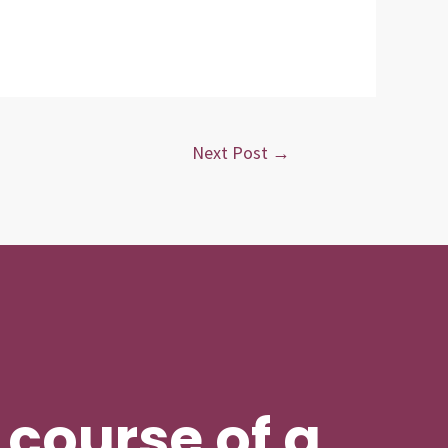
Next Post
→
course of a