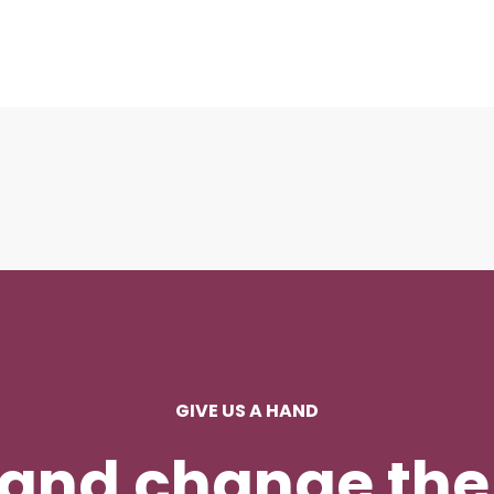
GIVE US A HAND
 and change the 