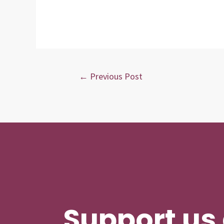
Post
←
Previous Post
navigation
Support us