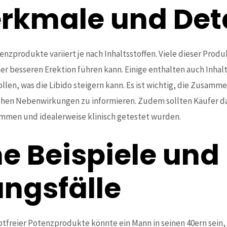
kmale und Deta
nzprodukte variiert je nach Inhaltsstoffen. Viele dieser Produ
r besseren Erektion führen kann. Einige enthalten auch Inhalts
len, was die Libido steigern kann. Es ist wichtig, die Zusam
chen Nebenwirkungen zu informieren. Zudem sollten Käufer da
mmen und idealerweise klinisch getestet wurden.
e Beispiele und
ngsfälle
ptfreier Potenzprodukte könnte ein Mann in seinen 40ern sein,