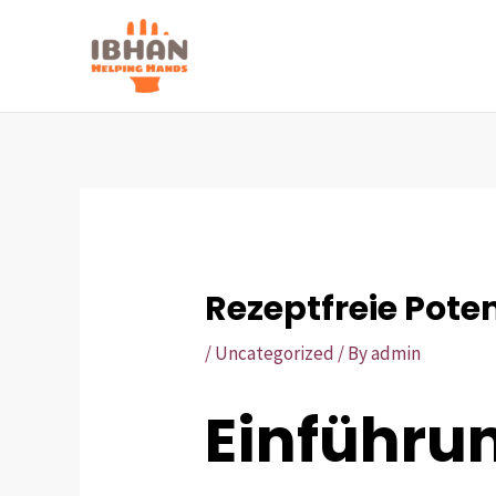
Skip
to
content
Rezeptfreie Pote
/
Uncategorized
/ By
admin
Einführu