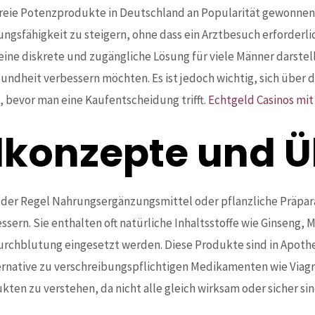
freie Potenzprodukte in Deutschland an Popularität gewonnen
tungsfähigkeit zu steigern, ohne dass ein Arztbesuch erforderli
 eine diskrete und zugängliche Lösung für viele Männer darste
esundheit verbessern möchten. Es ist jedoch wichtig, sich über
 bevor man eine Kaufentscheidung trifft.
Echtgeld Casinos mi
lkonzepte und Ü
der Regel Nahrungsergänzungsmittel oder pflanzliche Präparat
sern. Sie enthalten oft natürliche Inhaltsstoffe wie Ginseng, Ma
Durchblutung eingesetzt werden. Diese Produkte sind in Apoth
ernative zu verschreibungspflichtigen Medikamenten wie Viagra
ten zu verstehen, da nicht alle gleich wirksam oder sicher sin