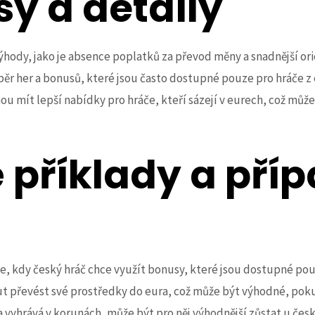
sy a detaily
výhody, jako je absence poplatků za převod měny a snadnější or
běr her a bonusů, které jsou často dostupné pouze pro hráče z 
u mít lepší nabídky pro hráče, kteří sázejí v eurech, což může
 příklady a pří
e, kdy český hráč chce využít bonusy, které jsou dostupné pouz
 převést své prostředky do eura, což může být výhodné, pokud
 a vyhrává v korunách, může být pro něj výhodnější zůstat u č