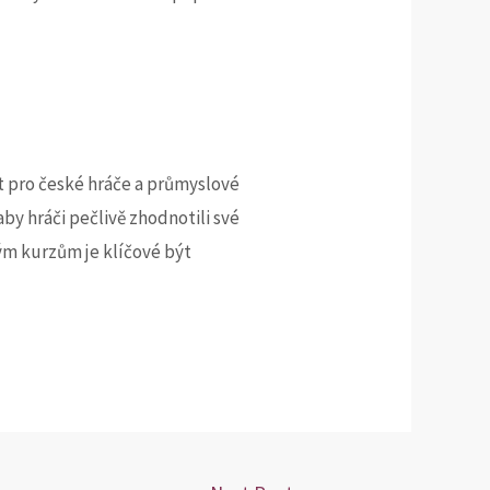
t pro české hráče a průmyslové
y hráči pečlivě zhodnotili své
ým kurzům je klíčové být