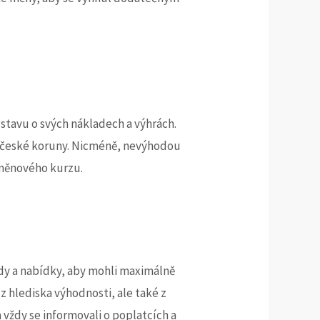
dstavu o svých nákladech a výhrách.
ro české koruny. Nicméně, nevýhodou
 měnového kurzu.
endy a nabídky, aby mohli maximálně
 z hlediska výhodnosti, ale také z
 vždy se informovali o poplatcích a