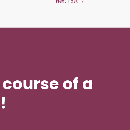
Next Post
→
course of a
!