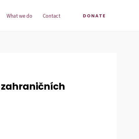
What we do
Contact
DONATE
a zahraničních