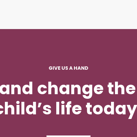
GIVE US A HAND
 and change the 
child’s life today