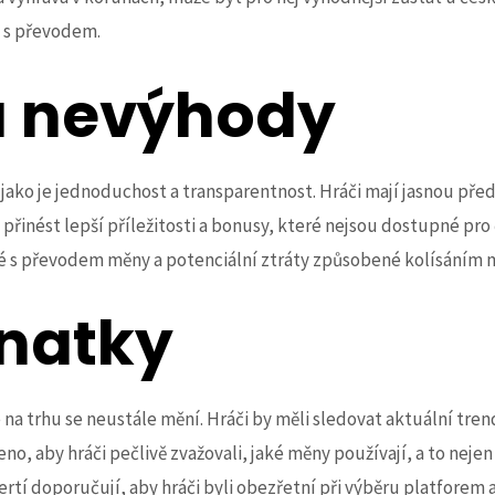
 s převodem.
a nevýhody
jako je jednoduchost a transparentnost. Hráči mají jasnou pře
 přinést lepší příležitosti a bonusy, které nejsou dostupné p
é s převodem měny a potenciální ztráty způsobené kolísáním
znatky
e na trhu se neustále mění. Hráči by měli sledovat aktuální tr
eno, aby hráči pečlivě zvažovali, jaké měny používají, a to nejen
rtí doporučují, aby hráči byli obezřetní při výběru platforem a