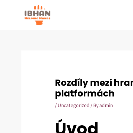
Skip
to
content
Rozdíly mezi hra
platformách
/
Uncategorized
/ By
admin
Úvod