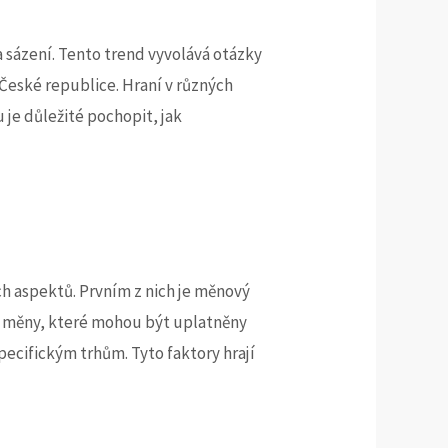
a sázení. Tento trend vyvolává otázky
 České republice. Hraní v různých
je důležité pochopit, jak
ch aspektů. Prvním z nich je měnový
vod měny, které mohou být uplatněny
pecifickým trhům. Tyto faktory hrají