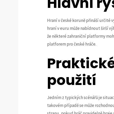
Hlavní ry
Hraní v české koruně přináší určité 
hraní v euru může nabídnout širší vý
že některé zahraniční platformy moho
platforem pro české hráče.
Praktické
použití
Jedním z typických scénářů je situac
takovém případě se může rozhodnout
stranu, pokud hráč pravidelně hraje