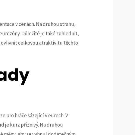
ientace v cenách. Na druhou stranu,
eurozóny. Důležité je také zohlednit,
 ovlivnit celkovou atraktivitu těchto
pady
e pro hráče sázející v eurech. V
 je kurz příznivý. Na druhou
eské měny, aby se vyhnul dodatečným