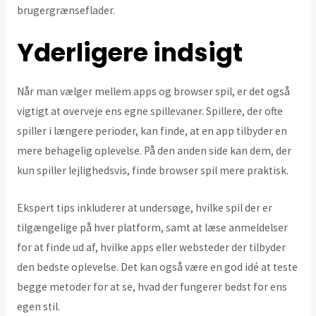
brugergrænseflader.
Yderligere indsigt
Når man vælger mellem apps og browser spil, er det også
vigtigt at overveje ens egne spillevaner. Spillere, der ofte
spiller i længere perioder, kan finde, at en app tilbyder en
mere behagelig oplevelse. På den anden side kan dem, der
kun spiller lejlighedsvis, finde browser spil mere praktisk.
Ekspert tips inkluderer at undersøge, hvilke spil der er
tilgængelige på hver platform, samt at læse anmeldelser
for at finde ud af, hvilke apps eller websteder der tilbyder
den bedste oplevelse. Det kan også være en god idé at teste
begge metoder for at se, hvad der fungerer bedst for ens
egen stil.