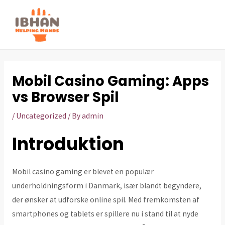
Skip
to
MAI
content
ME
Mobil Casino Gaming: Apps
vs Browser Spil
/
Uncategorized
/ By
admin
Introduktion
Mobil casino gaming er blevet en populær
underholdningsform i Danmark, især blandt begyndere,
der ønsker at udforske online spil. Med fremkomsten af
smartphones og tablets er spillere nu i stand til at nyde