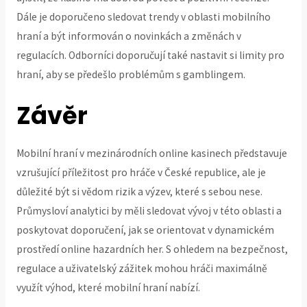
Dále je doporučeno sledovat trendy v oblasti mobilního
hraní a být informován o novinkách a změnách v
regulacích. Odborníci doporučují také nastavit si limity pro
hraní, aby se předešlo problémům s gamblingem.
Závěr
Mobilní hraní v mezinárodních online kasinech představuje
vzrušující příležitost pro hráče v České republice, ale je
důležité být si vědom rizik a výzev, které s sebou nese.
Průmysloví analytici by měli sledovat vývoj v této oblasti a
poskytovat doporučení, jak se orientovat v dynamickém
prostředí online hazardních her. S ohledem na bezpečnost,
regulace a uživatelský zážitek mohou hráči maximálně
využít výhod, které mobilní hraní nabízí.