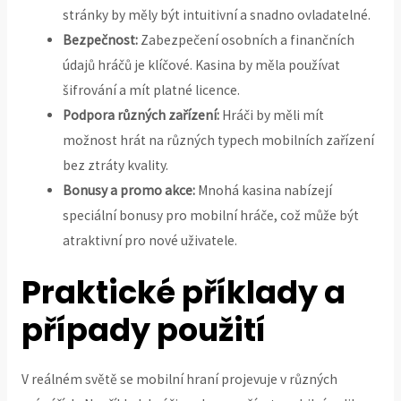
stránky by měly být intuitivní a snadno ovladatelné.
Bezpečnost:
Zabezpečení osobních a finančních
údajů hráčů je klíčové. Kasina by měla používat
šifrování a mít platné licence.
Podpora různých zařízení:
Hráči by měli mít
možnost hrát na různých typech mobilních zařízení
bez ztráty kvality.
Bonusy a promo akce:
Mnohá kasina nabízejí
speciální bonusy pro mobilní hráče, což může být
atraktivní pro nové uživatele.
Praktické příklady a
případy použití
V reálném světě se mobilní hraní projevuje v různých