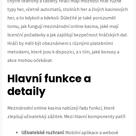
chytré telefony a tablety. Hráči mají možnost hrát různé
typy her, včetně automatů, stolních her a živých kasinových
her, a to kdykoli a kdekoli. Důležité je také porozumět
tomu, jak fungují mezinárodní online kasina, jaké mají
licenční požadavky a jak zajišťují bezpečnost hráčských dat.
Hráči by měli být obeznámeni s různými platebními
metodami, které jsou k dispozici, a s tím, jaké bonusy a
akce mohou očekávat.
Hlavní funkce a
detaily
Mezinárodní online kasina nabízejí řadu funkcí, které
zlepšují uživatelský zážitek. Mezi hlavní komponenty patří:
Uživatelské rozhraní:
Mobilní aplikace a webové