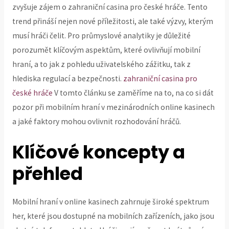
zvyšuje zájem o zahraniční casina pro české hráče. Tento
trend přináší nejen nové příležitosti, ale také výzvy, kterým
musí hráči čelit. Pro průmyslové analytiky je důležité
porozumět klíčovým aspektům, které ovlivňují mobilní
hraní, a to jak z pohledu uživatelského zážitku, tak z
hlediska regulací a bezpečnosti.
zahraniční casina pro
české hráče
V tomto článku se zaměříme na to, na co si dát
pozor při mobilním hraní v mezinárodních online kasinech
a jaké faktory mohou ovlivnit rozhodování hráčů.
Klíčové koncepty a
přehled
Mobilní hraní v online kasinech zahrnuje široké spektrum
her, které jsou dostupné na mobilních zařízeních, jako jsou