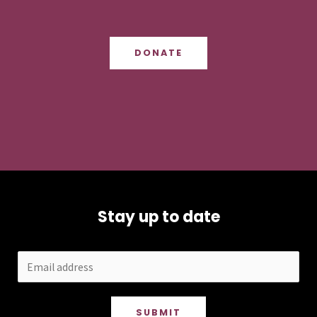
DONATE
Stay up to date
SUBMIT