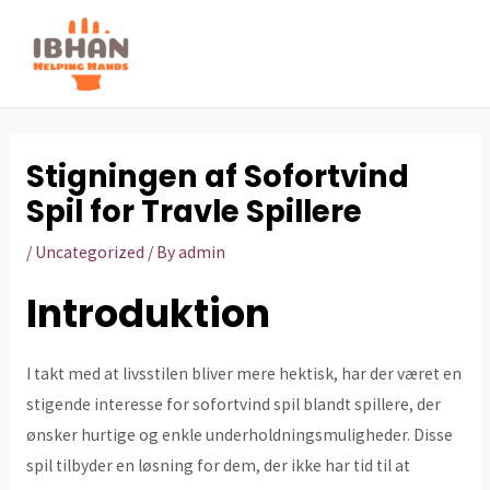
Skip
to
MAI
content
ME
Stigningen af Sofortvind
Spil for Travle Spillere
/
Uncategorized
/ By
admin
Introduktion
I takt med at livsstilen bliver mere hektisk, har der været en
stigende interesse for sofortvind spil blandt spillere, der
ønsker hurtige og enkle underholdningsmuligheder. Disse
spil tilbyder en løsning for dem, der ikke har tid til at