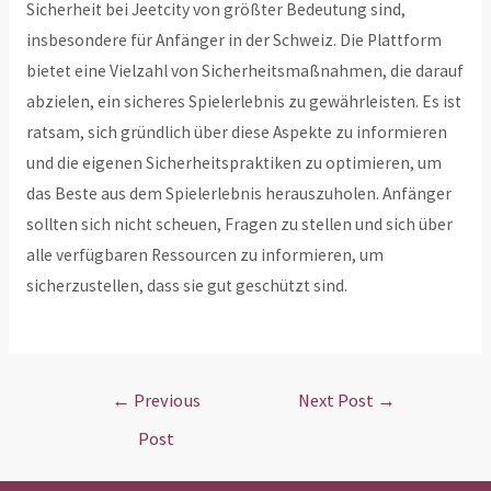
Sicherheit bei Jeetcity von größter Bedeutung sind,
insbesondere für Anfänger in der Schweiz. Die Plattform
bietet eine Vielzahl von Sicherheitsmaßnahmen, die darauf
abzielen, ein sicheres Spielerlebnis zu gewährleisten. Es ist
ratsam, sich gründlich über diese Aspekte zu informieren
und die eigenen Sicherheitspraktiken zu optimieren, um
das Beste aus dem Spielerlebnis herauszuholen. Anfänger
sollten sich nicht scheuen, Fragen zu stellen und sich über
alle verfügbaren Ressourcen zu informieren, um
sicherzustellen, dass sie gut geschützt sind.
Post
←
Previous
Next Post
→
navigation
Post