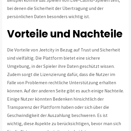
Beispiel könnte das Spielen von Live-Casino-Spielen sein,
bei denen die Sicherheit der Übertragung und der
persönlichen Daten besonders wichtig ist.
Vorteile und Nachteile
Die Vorteile von Jeetcity in Bezug auf Trust und Sicherheit
sind vielfältig. Die Plattform bietet eine sichere
Umgebung, in der Spieler ihre Daten geschützt wissen.
Zudem sorgt die Lizenzierung dafür, dass die Nutzer im
Falle von Problemen rechtliche Unterstützung erhalten
können. Auf der anderen Seite gibt es auch einige Nachteile.
Einige Nutzer könnten Bedenken hinsichtlich der
Transparenz der Plattform haben oder sich über die
Geschwindigkeit der Auszahlung beschweren. Es ist
wichtig, diese Aspekte zu berücksichtigen, bevor man sich