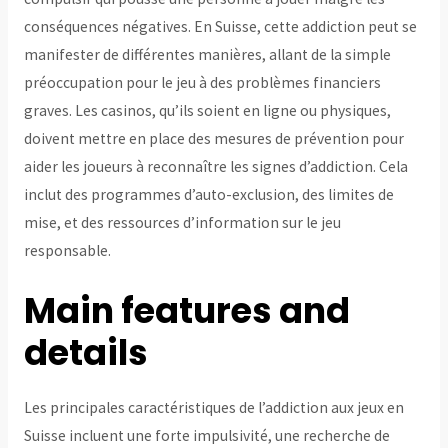
conséquences négatives. En Suisse, cette addiction peut se
manifester de différentes manières, allant de la simple
préoccupation pour le jeu à des problèmes financiers
graves. Les casinos, qu’ils soient en ligne ou physiques,
doivent mettre en place des mesures de prévention pour
aider les joueurs à reconnaître les signes d’addiction. Cela
inclut des programmes d’auto-exclusion, des limites de
mise, et des ressources d’information sur le jeu
responsable.
Main features and
details
Les principales caractéristiques de l’addiction aux jeux en
Suisse incluent une forte impulsivité, une recherche de