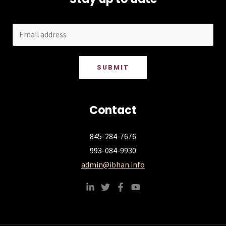
SUBMIT
Contact
845-284-7676
993-084-9930
admin@ibhan.info