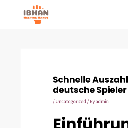
Skip
to
content
Schnelle Auszahl
deutsche Spiele
/
Uncategorized
/ By
admin
Einführu