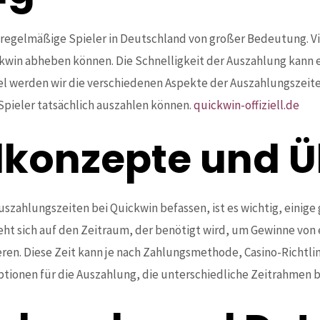
regelmäßige Spieler in Deutschland von großer Bedeutung. Viele
kwin abheben können. Die Schnelligkeit der Auszahlung kann e
ikel werden wir die verschiedenen Aspekte der Auszahlungszei
Spieler tatsächlich auszahlen können.
quickwin-offiziell.de
lkonzepte und Ü
Auszahlungszeiten bei Quickwin befassen, ist es wichtig, eini
eht sich auf den Zeitraum, der benötigt wird, um Gewinne von 
eren. Diese Zeit kann je nach Zahlungsmethode, Casino-Richtlin
ptionen für die Auszahlung, die unterschiedliche Zeitrahmen b