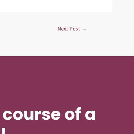
Next Post
→
course of a
!