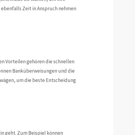
e ebenfalls Zeit in Anspruch nehmen
den Vorteilen gehören die schnellen
 können Banküberweisungen und die
abwägen, um die beste Entscheidung
win geht. Zum Beispiel können