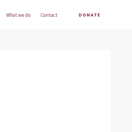
What we do
Contact
DONATE