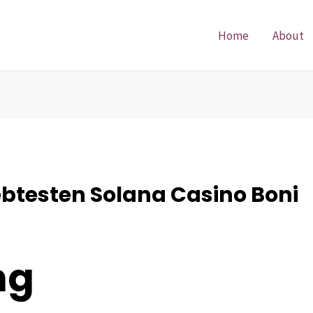
Home
About
ebtesten Solana Casino Boni
ng