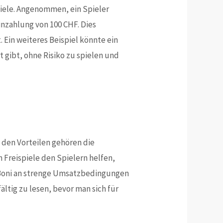
piele. Angenommen, ein Spieler
nzahlung von 100 CHF. Dies
 Ein weiteres Beispiel könnte ein
it gibt, ohne Risiko zu spielen und
u den Vorteilen gehören die
Freispiele den Spielern helfen,
e Boni an strenge Umsatzbedingungen
ltig zu lesen, bevor man sich für