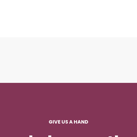
GIVE US A HAND