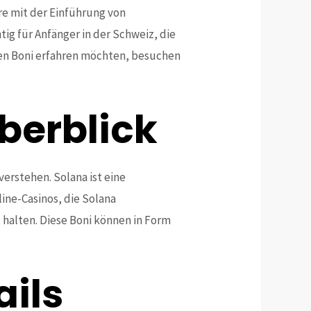
re mit der Einführung von
ig für Anfänger in der Schweiz, die
ten Boni erfahren möchten, besuchen
berblick
verstehen. Solana ist eine
ine-Casinos, die Solana
 halten. Diese Boni können in Form
ils