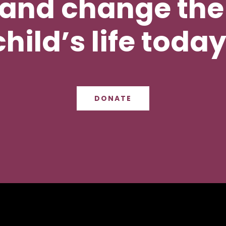
 and change the 
child’s life today
DONATE