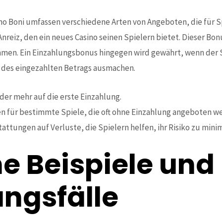
 Boni umfassen verschiedene Arten von Angeboten, die für Spie
nreiz, den ein neues Casino seinen Spielern bietet. Dieser Bo
men. Ein Einzahlungsbonus hingegen wird gewährt, wenn der Sp
 des eingezahlten Betrags ausmachen.
der mehr auf die erste Einzahlung.
n für bestimmte Spiele, die oft ohne Einzahlung angeboten w
attungen auf Verluste, die Spielern helfen, ihr Risiko zu mini
e Beispiele und
ngsfälle