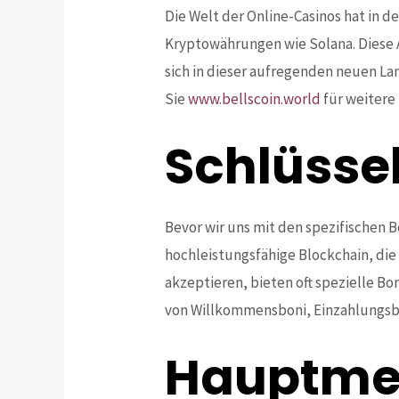
Die Welt der Online-Casinos hat in 
Kryptowährungen wie Solana. Diese A
sich in dieser aufregenden neuen L
Sie
www.bellscoin.world
für weitere
Schlüsse
Bevor wir uns mit den spezifischen B
hochleistungsfähige Blockchain, die
akzeptieren, bieten oft spezielle B
von Willkommensboni, Einzahlungsb
Hauptmer