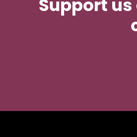
Support us