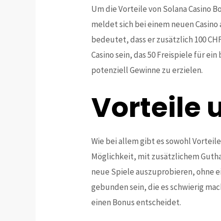
Um die Vorteile von Solana Casino B
meldet sich bei einem neuen Casino 
bedeutet, dass er zusätzlich 100 CHF
Casino sein, das 50 Freispiele für ei
potenziell Gewinne zu erzielen.
Vorteile 
Wie bei allem gibt es sowohl Vorteil
Möglichkeit, mit zusätzlichem Guth
neue Spiele auszuprobieren, ohne e
gebunden sein, die es schwierig mac
einen Bonus entscheidet.