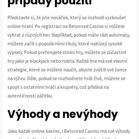
případy použití
Představte si, že jste nováček, který se rozhodl vyzkoušet
online hraní. Po registraci na Betonred Casino si můžete
vybrat z různých her. Například, pokud máte rádi automaty,
můžete začít s populárními tituly, které nabízejí vysoké
výplaty. Pokud preferujete stolní hry, můžete se zúčastnit
hry jako je blackjack nebo ruleta. Každá hra má své vlastní
strategie, které se můžete naučit, abyste zvýšili své šance
na výhru. Dále, pokud se rozhodnete hrát živě, můžete se
spojit s ostatními hráči a krupiéry, což přidává na
autentičnosti zážitku.
Výhody a nevýhody
Jako každé online kasino, i Betonred Casino má své výhody