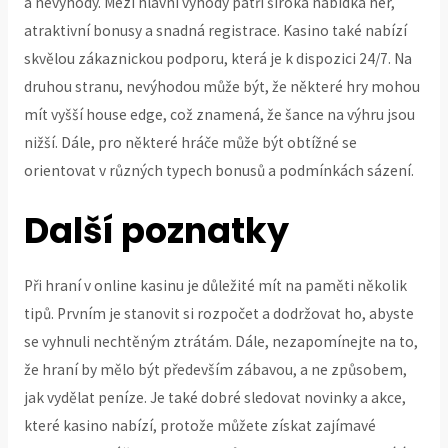
a nevýhody. Mezi hlavní výhody patří široká nabídka her,
atraktivní bonusy a snadná registrace. Kasino také nabízí
skvělou zákaznickou podporu, která je k dispozici 24/7. Na
druhou stranu, nevýhodou může být, že některé hry mohou
mít vyšší house edge, což znamená, že šance na výhru jsou
nižší. Dále, pro některé hráče může být obtížné se
orientovat v různých typech bonusů a podmínkách sázení.
Další poznatky
Při hraní v online kasinu je důležité mít na paměti několik
tipů. Prvním je stanovit si rozpočet a dodržovat ho, abyste
se vyhnuli nechtěným ztrátám. Dále, nezapomínejte na to,
že hraní by mělo být především zábavou, a ne způsobem,
jak vydělat peníze. Je také dobré sledovat novinky a akce,
které kasino nabízí, protože můžete získat zajímavé