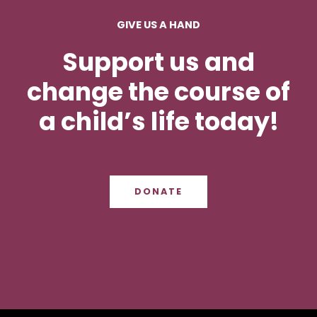
GIVE US A HAND
Support us and
change the course of
a child’s life today!
DONATE