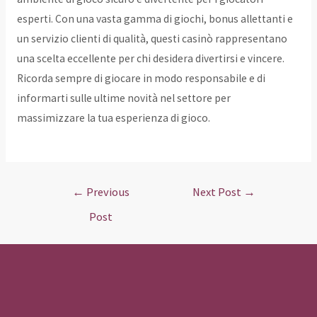
esperti. Con una vasta gamma di giochi, bonus allettanti e
un servizio clienti di qualità, questi casinò rappresentano
una scelta eccellente per chi desidera divertirsi e vincere.
Ricorda sempre di giocare in modo responsabile e di
informarti sulle ultime novità nel settore per
massimizzare la tua esperienza di gioco.
Post
←
Previous
Next Post
→
navigation
Post