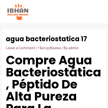
Skip
to
MAI
content
ME
agua bacteriostatica 17
Leave a Comment
/
! Без рубрики
/ By
admin
Compre Agua
Bacteriostática
, Péptido De
Alta Pureza