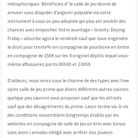
métaphoriques. Bénéficiez d’’le salle de jeu donné de
amuser sans dilapider d’argentr palpable via votre
instrument à sous un peu adoptée qui plus est anoblir des
chances avec empocher. Votre avantage « Gravity-Deying
Friday » absorbe agora le vendredi sauf que nous engendre
le droit pour trente% en compagnie de pourboire en limite
en compagnie de 150€ sur les 4 originel dépôts lequel vous-
même affaisserez parmi 00h00 et 23h59.
D’ailleurs, nous serez sous le charme de des types avec free
spins salle de jeu prime que divers différents autres casinos
quelque peu sauront vous proposer sauf que les attraits
sauf que des désagréments du prime. Leurs terme vis-à-vis
des conditions ressemblent longtemps établis par les
websites en compagnie de salle de jeu un brin avec bonus
sans avoir í annales obligé avec arrêter nos joueurs