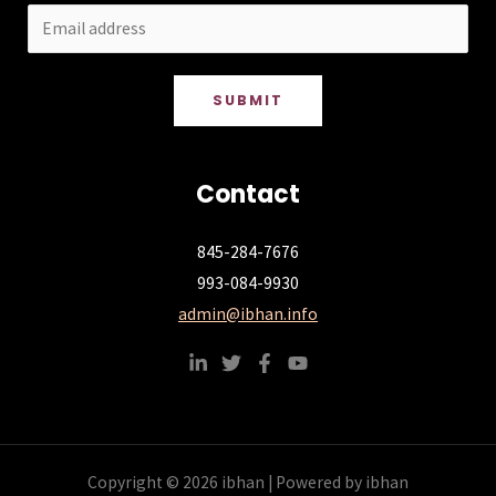
SUBMIT
Contact
845-284-7676
993-084-9930
admin@ibhan.info
Copyright © 2026 ibhan | Powered by ibhan