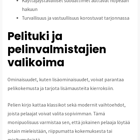
Käyttäjäystävälliset suodattimet auttavat nopeaan
hakuun
Turvallisuus ja vastuullisuus korostuvat tarjonnassa
Pelituki ja
pelinvalmistajien
valikoima
Ominaisuudet, kuten lisäominaisuudet, voivat parantaa
pelikokemusta ja tarjota lisämausteita kierroksiin.
Pelien kirjo kattaa klassikot sekä modernit vaihtoehdot,
joista pelaajat voivat valita sopivimman. Tämä
monipuolisuus varmistaa sen, että jokainen pelaaja löytää
jotain mieleistään, riippumatta kokemuksesta tai
mieltymyksistä.