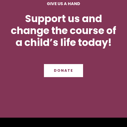
GIVE US A HAND
Support us and
change the course of
a child’s life today!
DONATE