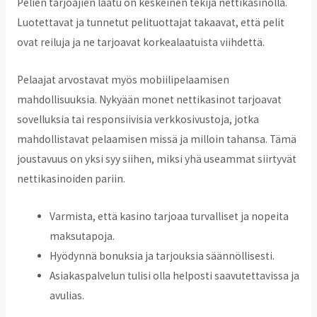
Pelien tarjoajien laatu on keskeinen tekijä nettikasinolla.
Luotettavat ja tunnetut pelituottajat takaavat, että pelit
ovat reiluja ja ne tarjoavat korkealaatuista viihdettä.
Pelaajat arvostavat myös mobiilipelaamisen
mahdollisuuksia. Nykyään monet nettikasinot tarjoavat
sovelluksia tai responsiivisia verkkosivustoja, jotka
mahdollistavat pelaamisen missä ja milloin tahansa. Tämä
joustavuus on yksi syy siihen, miksi yhä useammat siirtyvät
nettikasinoiden pariin.
Varmista, että kasino tarjoaa turvalliset ja nopeita
maksutapoja.
Hyödynnä bonuksia ja tarjouksia säännöllisesti.
Asiakaspalvelun tulisi olla helposti saavutettavissa ja
avulias.