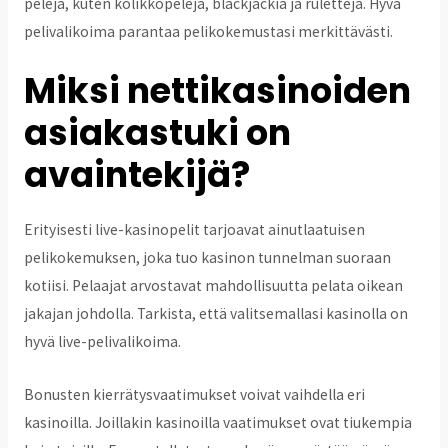
pelejä, kuten kolikkopelejä, blackjackia ja ruletteja. Hyvä
pelivalikoima parantaa pelikokemustasi merkittävästi.
Miksi nettikasinoiden
asiakastuki on
avaintekijä?
Erityisesti live-kasinopelit tarjoavat ainutlaatuisen
pelikokemuksen, joka tuo kasinon tunnelman suoraan
kotiisi. Pelaajat arvostavat mahdollisuutta pelata oikean
jakajan johdolla. Tarkista, että valitsemallasi kasinolla on
hyvä live-pelivalikoima.
Bonusten kierrätysvaatimukset voivat vaihdella eri
kasinoilla. Joillakin kasinoilla vaatimukset ovat tiukempia