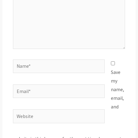
Name*
Save
my
Email*
name,
email,
and
Website