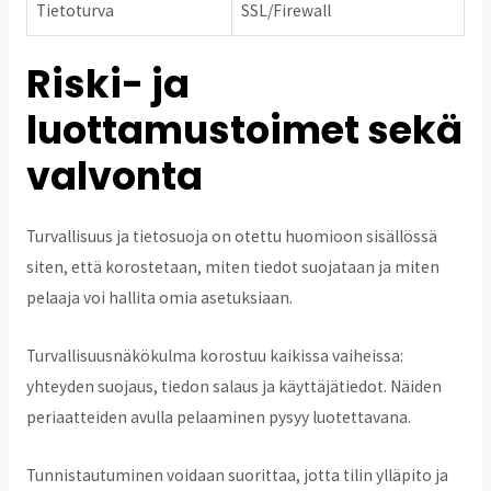
Tietoturva
SSL/Firewall
Riski- ja
luottamustoimet sekä
valvonta
Turvallisuus ja tietosuoja on otettu huomioon sisällössä
siten, että korostetaan, miten tiedot suojataan ja miten
pelaaja voi hallita omia asetuksiaan.
Turvallisuusnäkökulma korostuu kaikissa vaiheissa:
yhteyden suojaus, tiedon salaus ja käyttäjätiedot. Näiden
periaatteiden avulla pelaaminen pysyy luotettavana.
Tunnistautuminen voidaan suorittaa, jotta tilin ylläpito ja