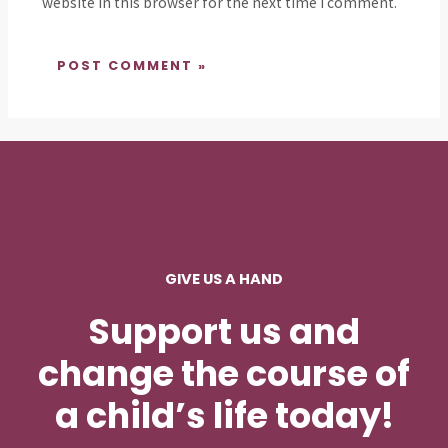
website in this browser for the next time I comment.
GIVE US A HAND
Support us and
change the course of
a child’s life today!